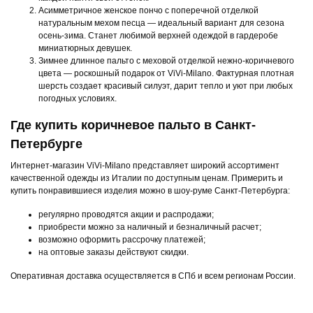
Асимметричное женское пончо с поперечной отделкой
натуральным мехом песца — идеальный вариант для сезона
осень-зима. Станет любимой верхней одеждой в гардеробе
миниатюрных девушек.
Зимнее длинное пальто с меховой отделкой нежно-коричневого
цвета — роскошный подарок от ViVi-Milano. Фактурная плотная
шерсть создает красивый силуэт, дарит тепло и уют при любых
погодных условиях.
Где купить коричневое пальто в Санкт-
Петербурге
Интернет-магазин ViVi-Milano представляет широкий ассортимент
качественной одежды из Италии по доступным ценам. Примерить и
купить понравившиеся изделия можно в шоу-руме Санкт-Петербурга:
регулярно проводятся акции и распродажи;
приобрести можно за наличный и безналичный расчет;
возможно оформить рассрочку платежей;
на оптовые заказы действуют скидки.
Оперативная доставка осуществляется в СПб и всем регионам России.