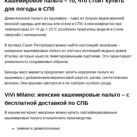
Кашемировое пальто – то, что стоит купить
для погоды в СПб
Демисезонное пальто из кашемира – один из лучших видов верхней
женской одежды для весны или осени в СПб: в нем комфортно при
температурах от +5 до + 15°С (особенно практичны модели в стиле
оверсайз с капюшоном).
В бутиках Санкт-Петербурга можно найти настоящий эксклюзив –
шикарные кашемировые пальто из элитных коллекций модных домов
Италии, которые шьются лимитированными партиями. Это гарантирует
уникальность создаваемых образов.
Бренды масс-маркета предлагают купить недорогие пальто из
кашемира с добавлением мериносовой шерсти, шелка, синтетических
волокон. Они красиво смотрятся и не требуют особого ухода.
ViVi Milano: женские кашемировые пальто – с
бесплатной доставкой по СПБ
В нашем интернет-магазине можно купить сертифицированные
кашемировые пальто итальянского производства:
зимние и демисезонные;