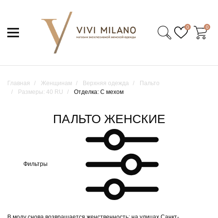
0
0
Главная
Женщинам
Верхняя одежда
Пальто
Размеры: 40 RU
Отделка: С мехом
ПАЛЬТО ЖЕНСКИЕ
Фильтры
В моду снова возвращается женственность: на улицах Санкт-