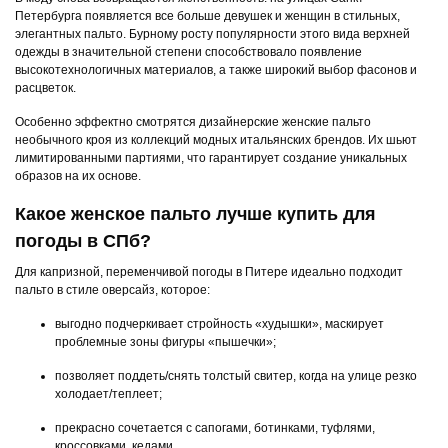
Петербурга появляется все больше девушек и женщин в стильных,
элегантных пальто. Бурному росту популярности этого вида верхней
одежды в значительной степени способствовало появление
высокотехнологичных материалов, а также широкий выбор фасонов и
расцветок.
Особенно эффектно смотрятся дизайнерские женские пальто
необычного кроя из коллекций модных итальянских брендов. Их шьют
лимитированными партиями, что гарантирует создание уникальных
образов на их основе.
Какое женское пальто лучше купить для
погоды в СПб?
Для капризной, переменчивой погоды в Питере идеально подходит
пальто в стиле оверсайз, которое:
выгодно подчеркивает стройность «худышки», маскирует
проблемные зоны фигуры «пышечки»;
позволяет поддеть/снять толстый свитер, когда на улице резко
холодает/теплеет;
прекрасно сочетается с сапогами, ботинками, туфлями,
кроссовками, кедами.