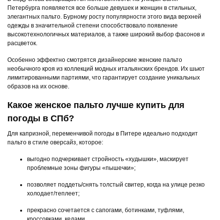
Петербурга появляется все больше девушек и женщин в стильных,
элегантных пальто. Бурному росту популярности этого вида верхней
одежды в значительной степени способствовало появление
высокотехнологичных материалов, а также широкий выбор фасонов и
расцветок.
Особенно эффектно смотрятся дизайнерские женские пальто
необычного кроя из коллекций модных итальянских брендов. Их шьют
лимитированными партиями, что гарантирует создание уникальных
образов на их основе.
Какое женское пальто лучше купить для
погоды в СПб?
Для капризной, переменчивой погоды в Питере идеально подходит
пальто в стиле оверсайз, которое:
выгодно подчеркивает стройность «худышки», маскирует
проблемные зоны фигуры «пышечки»;
позволяет поддеть/снять толстый свитер, когда на улице резко
холодает/теплеет;
прекрасно сочетается с сапогами, ботинками, туфлями,
кроссовками, кедами.