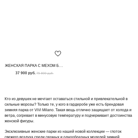
ЖЕНСКАЯ ПАРКА С МЕХОМ БЕНГАЛЬСКОЙ ЛИСЫ
37 900 руб.
75 800 руб.
Кто из девушек не мечтает оставаться стильной и привлекательной в
сильные морозы? Только те, у кого в гардеробе уже есть брендовая
зимняя парка от ViVi Milano. Такая вещь отлично защищает от холода и
ветра, согревает в минусовую температуру и подчеркивает достоинства
женской фигуры.
Эксклюзивные женские парки из нашей новой коллекции — глоток
свежего воздуха среди скучных и однообразных моделей зимней