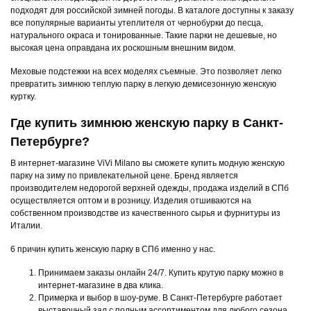
подходят для российской зимней погоды. В каталоге доступны к заказу
все популярные варианты утеплителя от чернобурки до песца,
натурального окраса и тонированные. Такие парки не дешевые, но
высокая цена оправдана их роскошным внешним видом.
Меховые подстежки на всех моделях съемные. Это позволяет легко
превратить зимнюю теплую парку в легкую демисезонную женскую
куртку.
Где купить зимнюю женскую парку в Санкт-
Петербурге?
В интернет-магазине ViVi Milano вы сможете купить модную женскую
парку на зиму по привлекательной цене. Бренд является
производителем недорогой верхней одежды, продажа изделий в СПб
осуществляется оптом и в розницу. Изделия отшиваются на
собственном производстве из качественного сырья и фурнитуры из
Италии.
6 причин купить женскую парку в СПб именно у нас.
Принимаем заказы онлайн 24/7. Купить крутую парку можно в
интернет-магазине в два клика.
Примерка и выбор в шоу-руме. В Санкт-Петербурге работает
выставочный зал с полным ассортиментом для любого сезона.