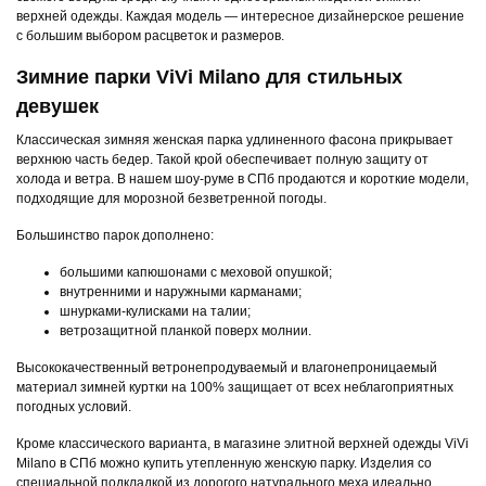
верхней одежды. Каждая модель — интересное дизайнерское решение
с большим выбором расцветок и размеров.
Зимние парки ViVi Milano для стильных
девушек
Классическая зимняя женская парка удлиненного фасона прикрывает
верхнюю часть бедер. Такой крой обеспечивает полную защиту от
холода и ветра. В нашем шоу-руме в СПб продаются и короткие модели,
подходящие для морозной безветренной погоды.
Большинство парок дополнено:
большими капюшонами с меховой опушкой;
внутренними и наружными карманами;
шнурками-кулисками на талии;
ветрозащитной планкой поверх молнии.
Высококачественный ветронепродуваемый и влагонепроницаемый
материал зимней куртки на 100% защищает от всех неблагоприятных
погодных условий.
Кроме классического варианта, в магазине элитной верхней одежды ViVi
Milano в СПб можно купить утепленную женскую парку. Изделия со
специальной подкладкой из дорогого натурального меха идеально