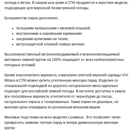
холода и ветра. В нашем шоу-руме в СПб продаются и короткие модели,
подходящие для морозной безветренной погоды.
Большинство парок дополнено:
большими капюшонами с меховой опушкой;
внутренними и наружными карманами;
шнурками-кулисками на талии;
ветрозащитной планкой поверх молнии.
Высококачественный ветронепродуваемый и влагонепроницаемый
материал зимней куртки на 100% защищает от всех неблагоприятных
погодных условий.
Кроме классического варианта, в магазине элитной верхней одежды ViVi
Milano в СПб можно купить утепленную женскую парку. Изделия со
специальной подкладкой из дорогого натурального меха идеально
подходят для российской зимней погоды. В каталоге доступны к заказу
все популярные варианты утеплителя от чернобурки до песца,
натурального окраса и тонированные. Такие парки не дешевые, но
высокая цена оправдана их роскошным внешним видом.
Меховые подстежки на всех моделях съемные. Это позволяет легко
превратить зимнюю теплую парку в легкую демисезонную женскую
куртку.