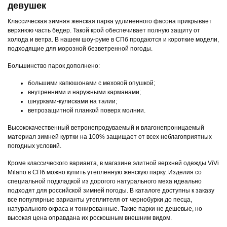
девушек
Классическая зимняя женская парка удлиненного фасона прикрывает
верхнюю часть бедер. Такой крой обеспечивает полную защиту от
холода и ветра. В нашем шоу-руме в СПб продаются и короткие модели,
подходящие для морозной безветренной погоды.
Большинство парок дополнено:
большими капюшонами с меховой опушкой;
внутренними и наружными карманами;
шнурками-кулисками на талии;
ветрозащитной планкой поверх молнии.
Высококачественный ветронепродуваемый и влагонепроницаемый
материал зимней куртки на 100% защищает от всех неблагоприятных
погодных условий.
Кроме классического варианта, в магазине элитной верхней одежды ViVi
Milano в СПб можно купить утепленную женскую парку. Изделия со
специальной подкладкой из дорогого натурального меха идеально
подходят для российской зимней погоды. В каталоге доступны к заказу
все популярные варианты утеплителя от чернобурки до песца,
натурального окраса и тонированные. Такие парки не дешевые, но
высокая цена оправдана их роскошным внешним видом.