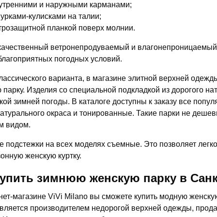
утренними и наружными карманами;
урками-кулисками на талии;
трозащитной планкой поверх молнии.
ачественный ветронепродуваемый и влагонепроницаемый 
благоприятных погодных условий.
лассического варианта, в магазине элитной верхней одежды
 парку. Изделия со специальной подкладкой из дорогого на
кой зимней погоды. В каталоге доступны к заказу все попу
натурального окраса и тонированные. Такие парки не деше
м видом.
 подстежки на всех моделях съемные. Это позволяет легко
онную женскую куртку.
купить зимнюю женскую парку в Санк
нет-магазине ViVi Milano вы сможете купить модную женску
вляется производителем недорогой верхней одежды, прода