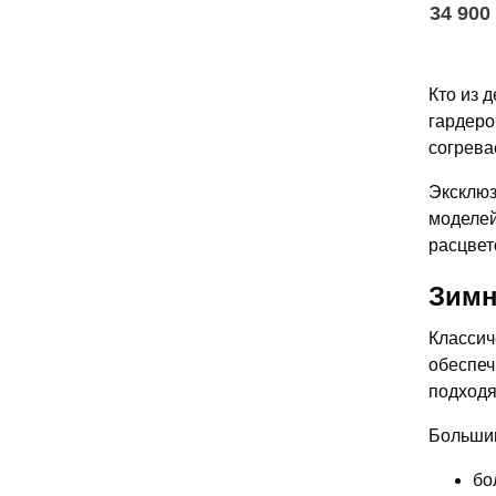
34 900
Кто из 
гардеро
согрева
Эксклюз
моделей
расцвет
Зимн
Классич
обеспеч
подходя
Большин
бо