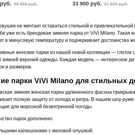
 руб.
33 900 руб.
69 800 руб.
67 800 руб.
девушек не мечтает оставаться стильной и привлекательной 
бе уже есть брендовая зимняя парка от ViVi Milano. Такая 
ет в минусовую температуру и подчеркивает достоинства ж
ивные женские парки из нашей новой коллекции — глоток с
 зимней верхней одежды. Каждая модель — интересное д
ок и размеров.
ие парки ViVi Milano для стильных 
еская зимняя женская парка удлиненного фасона прикрывае
ивает полную защиту от холода и ветра. В нашем шоу-руме
щие для морозной безветренной погоды.
ство парок дополнено:
льшими капюшонами с меховой опушкой;