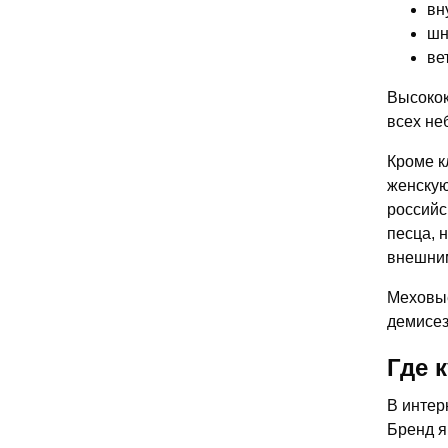
вн
шн
ве
Высокок
всех не
Кроме к
женскую
российс
песца, 
внешни
Меховые
демисез
Где 
В интер
Бренд я