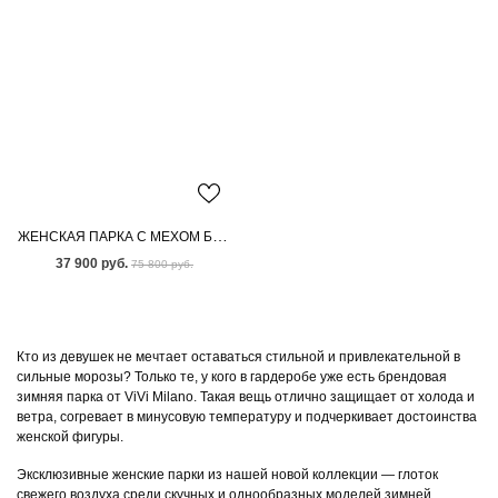
ЖЕНСКАЯ ПАРКА С МЕХОМ БЕНГАЛЬСКОЙ ЛИСЫ
37 900 руб.
75 800 руб.
Кто из девушек не мечтает оставаться стильной и привлекательной в
сильные морозы? Только те, у кого в гардеробе уже есть брендовая
зимняя парка от ViVi Milano. Такая вещь отлично защищает от холода и
ветра, согревает в минусовую температуру и подчеркивает достоинства
женской фигуры.
Эксклюзивные женские парки из нашей новой коллекции — глоток
свежего воздуха среди скучных и однообразных моделей зимней