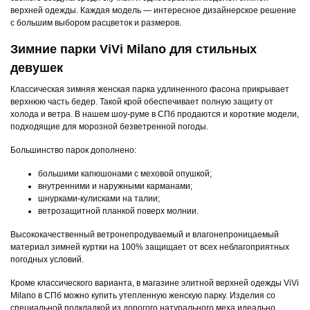
верхней одежды. Каждая модель — интересное дизайнерское решение
с большим выбором расцветок и размеров.
Зимние парки ViVi Milano для стильных
девушек
Классическая зимняя женская парка удлиненного фасона прикрывает
верхнюю часть бедер. Такой крой обеспечивает полную защиту от
холода и ветра. В нашем шоу-руме в СПб продаются и короткие модели,
подходящие для морозной безветренной погоды.
Большинство парок дополнено:
большими капюшонами с меховой опушкой;
внутренними и наружными карманами;
шнурками-кулисками на талии;
ветрозащитной планкой поверх молнии.
Высококачественный ветронепродуваемый и влагонепроницаемый
материал зимней куртки на 100% защищает от всех неблагоприятных
погодных условий.
Кроме классического варианта, в магазине элитной верхней одежды ViVi
Milano в СПб можно купить утепленную женскую парку. Изделия со
специальной подкладкой из дорогого натурального меха идеально