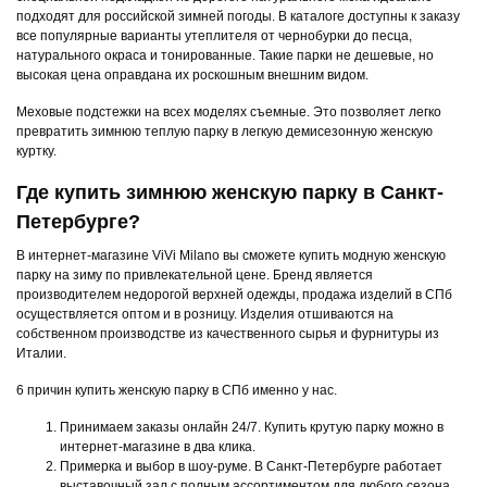
подходят для российской зимней погоды. В каталоге доступны к заказу
все популярные варианты утеплителя от чернобурки до песца,
натурального окраса и тонированные. Такие парки не дешевые, но
высокая цена оправдана их роскошным внешним видом.
Меховые подстежки на всех моделях съемные. Это позволяет легко
превратить зимнюю теплую парку в легкую демисезонную женскую
куртку.
Где купить зимнюю женскую парку в Санкт-
Петербурге?
В интернет-магазине ViVi Milano вы сможете купить модную женскую
парку на зиму по привлекательной цене. Бренд является
производителем недорогой верхней одежды, продажа изделий в СПб
осуществляется оптом и в розницу. Изделия отшиваются на
собственном производстве из качественного сырья и фурнитуры из
Италии.
6 причин купить женскую парку в СПб именно у нас.
Принимаем заказы онлайн 24/7. Купить крутую парку можно в
интернет-магазине в два клика.
Примерка и выбор в шоу-руме. В Санкт-Петербурге работает
выставочный зал с полным ассортиментом для любого сезона.