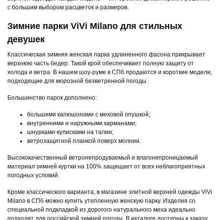
с большим выбором расцветок и размеров.
Зимние парки ViVi Milano для стильных
девушек
Классическая зимняя женская парка удлиненного фасона прикрывает
верхнюю часть бедер. Такой крой обеспечивает полную защиту от
холода и ветра. В нашем шоу-руме в СПб продаются и короткие модели,
подходящие для морозной безветренной погоды.
Большинство парок дополнено:
большими капюшонами с меховой опушкой;
внутренними и наружными карманами;
шнурками-кулисками на талии;
ветрозащитной планкой поверх молнии.
Высококачественный ветронепродуваемый и влагонепроницаемый
материал зимней куртки на 100% защищает от всех неблагоприятных
погодных условий.
Кроме классического варианта, в магазине элитной верхней одежды ViVi
Milano в СПб можно купить утепленную женскую парку. Изделия со
специальной подкладкой из дорогого натурального меха идеально
подходят для российской зимней погоды. В каталоге доступны к заказу