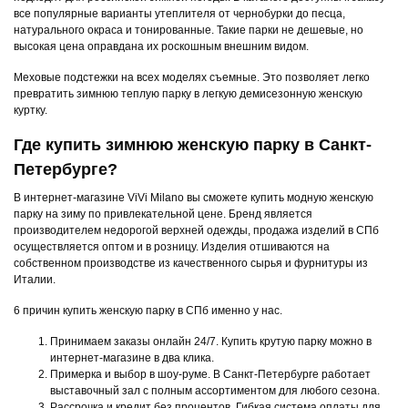
все популярные варианты утеплителя от чернобурки до песца,
натурального окраса и тонированные. Такие парки не дешевые, но
высокая цена оправдана их роскошным внешним видом.
Меховые подстежки на всех моделях съемные. Это позволяет легко
превратить зимнюю теплую парку в легкую демисезонную женскую
куртку.
Где купить зимнюю женскую парку в Санкт-
Петербурге?
В интернет-магазине ViVi Milano вы сможете купить модную женскую
парку на зиму по привлекательной цене. Бренд является
производителем недорогой верхней одежды, продажа изделий в СПб
осуществляется оптом и в розницу. Изделия отшиваются на
собственном производстве из качественного сырья и фурнитуры из
Италии.
6 причин купить женскую парку в СПб именно у нас.
Принимаем заказы онлайн 24/7. Купить крутую парку можно в
интернет-магазине в два клика.
Примерка и выбор в шоу-руме. В Санкт-Петербурге работает
выставочный зал с полным ассортиментом для любого сезона.
Рассрочка и кредит без процентов. Гибкая система оплаты для