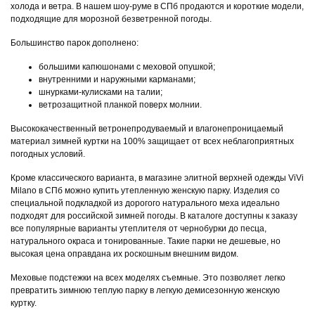
холода и ветра. В нашем шоу-руме в СПб продаются и короткие модели,
подходящие для морозной безветренной погоды.
Большинство парок дополнено:
большими капюшонами с меховой опушкой;
внутренними и наружными карманами;
шнурками-кулисками на талии;
ветрозащитной планкой поверх молнии.
Высококачественный ветронепродуваемый и влагонепроницаемый
материал зимней куртки на 100% защищает от всех неблагоприятных
погодных условий.
Кроме классического варианта, в магазине элитной верхней одежды ViVi
Milano в СПб можно купить утепленную женскую парку. Изделия со
специальной подкладкой из дорогого натурального меха идеально
подходят для российской зимней погоды. В каталоге доступны к заказу
все популярные варианты утеплителя от чернобурки до песца,
натурального окраса и тонированные. Такие парки не дешевые, но
высокая цена оправдана их роскошным внешним видом.
Меховые подстежки на всех моделях съемные. Это позволяет легко
превратить зимнюю теплую парку в легкую демисезонную женскую
куртку.