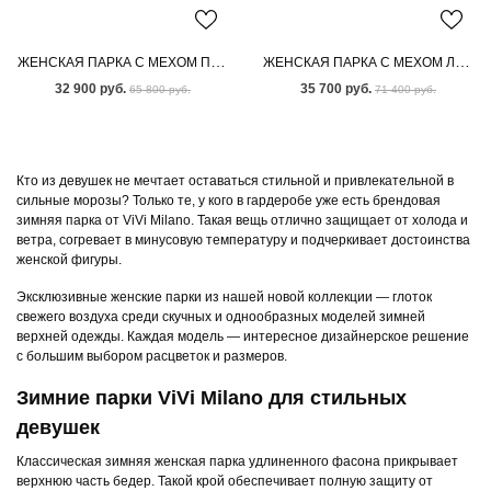
ЖЕНСКАЯ ПАРКА С МЕХОМ ПЕСЦА
ЖЕНСКАЯ ПАРКА С МЕХОМ ЛИСЫ-ЧЕРНОБУРКИ
32 900 руб.
35 700 руб.
65 800 руб.
71 400 руб.
Кто из девушек не мечтает оставаться стильной и привлекательной в
сильные морозы? Только те, у кого в гардеробе уже есть брендовая
зимняя парка от ViVi Milano. Такая вещь отлично защищает от холода и
ветра, согревает в минусовую температуру и подчеркивает достоинства
женской фигуры.
Эксклюзивные женские парки из нашей новой коллекции — глоток
свежего воздуха среди скучных и однообразных моделей зимней
верхней одежды. Каждая модель — интересное дизайнерское решение
с большим выбором расцветок и размеров.
Зимние парки ViVi Milano для стильных
девушек
Классическая зимняя женская парка удлиненного фасона прикрывает
верхнюю часть бедер. Такой крой обеспечивает полную защиту от