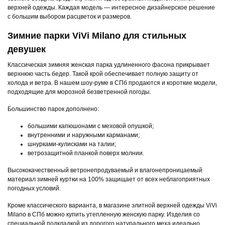
верхней одежды. Каждая модель — интересное дизайнерское решение
с большим выбором расцветок и размеров.
Зимние парки ViVi Milano для стильных
девушек
Классическая зимняя женская парка удлиненного фасона прикрывает
верхнюю часть бедер. Такой крой обеспечивает полную защиту от
холода и ветра. В нашем шоу-руме в СПб продаются и короткие модели,
подходящие для морозной безветренной погоды.
Большинство парок дополнено:
большими капюшонами с меховой опушкой;
внутренними и наружными карманами;
шнурками-кулисками на талии;
ветрозащитной планкой поверх молнии.
Высококачественный ветронепродуваемый и влагонепроницаемый
материал зимней куртки на 100% защищает от всех неблагоприятных
погодных условий.
Кроме классического варианта, в магазине элитной верхней одежды ViVi
Milano в СПб можно купить утепленную женскую парку. Изделия со
специальной подкладкой из дорогого натурального меха идеально