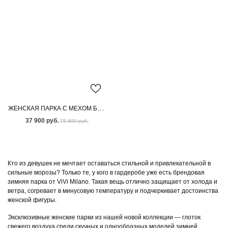
ЖЕНСКАЯ ПАРКА С МЕХОМ БЕНГАЛЬСКОЙ ЛИСЫ
37 900 руб.
75 800 руб.
Кто из девушек не мечтает оставаться стильной и привлекательной в
сильные морозы? Только те, у кого в гардеробе уже есть брендовая
зимняя парка от ViVi Milano. Такая вещь отлично защищает от холода и
ветра, согревает в минусовую температуру и подчеркивает достоинства
женской фигуры.
Эксклюзивные женские парки из нашей новой коллекции — глоток
свежего воздуха среди скучных и однообразных моделей зимней