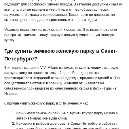
подходят для российской зимней погоды. В каталоге доступны к заказу
все популярные варианты утеплителя от чернобурки до песца,
натурального окраса и тонированные. Такие парки не дешевые, но
высокая цена оправдана их роскошным внешним видом.
Меховые подстежки на всех моделях съемные. Это позволяет легко
превратить зимнюю теплую парку в легкую демисезонную женскую
куртку.
Где купить зимнюю женскую парку в Санкт-
Петербурге?
В интернет-магазине ViVi Milano вы сможете купить модную женскую
парку на зиму по привлекательной цене. Бренд является
производителем недорогой верхней одежды, продажа изделий в СПб
осуществляется оптом и в розницу. Изделия отшиваются на
собственном производстве из качественного сырья и фурнитуры из
Италии.
6 причин купить женскую парку в СПб именно у нас.
Принимаем заказы онлайн 24/7. Купить крутую парку можно в
интернет-магазине в два клика.
Примерка и выбор в шоу-руме. В Санкт-Петербурге работает
выставочный зал с полным ассортиментом для любого сезона.