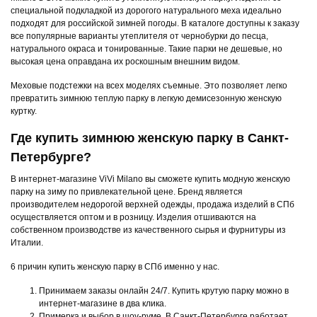
специальной подкладкой из дорогого натурального меха идеально
подходят для российской зимней погоды. В каталоге доступны к заказу
все популярные варианты утеплителя от чернобурки до песца,
натурального окраса и тонированные. Такие парки не дешевые, но
высокая цена оправдана их роскошным внешним видом.
Меховые подстежки на всех моделях съемные. Это позволяет легко
превратить зимнюю теплую парку в легкую демисезонную женскую
куртку.
Где купить зимнюю женскую парку в Санкт-
Петербурге?
В интернет-магазине ViVi Milano вы сможете купить модную женскую
парку на зиму по привлекательной цене. Бренд является
производителем недорогой верхней одежды, продажа изделий в СПб
осуществляется оптом и в розницу. Изделия отшиваются на
собственном производстве из качественного сырья и фурнитуры из
Италии.
6 причин купить женскую парку в СПб именно у нас.
Принимаем заказы онлайн 24/7. Купить крутую парку можно в
интернет-магазине в два клика.
Примерка и выбор в шоу-руме. В Санкт-Петербурге работает