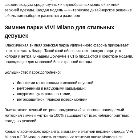
свежего воздуха среди скучных и однообразных моделей зимней
верхней одежды. Каждая модель — интересное дизайнерское решение
с большим выбором расцветок и размеров.
Зимние парки ViVi Milano для стильных
девушек
Классическая зимняя женская парка удлиненного фасона прикрывает
верхнюю часть бедер. Такой крой обеспечивает полную защиту от
холода и ветра. В нашем шоу-руме в СПб продаются и короткие модели,
подходящие для морозной безветренной погоды.
Большинство парок дополнено:
большими капюшонами с меховой опушкой;
внутренними и наружными карманами;
шнурками-кулисками на талии;
ветрозащитной планкой поверх молнии.
Высококачественный ветронепродуваемый и влагонепроницаемый
материал зимней куртки на 100% защищает от всех неблагоприятных
погодных условий.
Кроме классического варианта, в магазине элитной верхней одежды ViVi
Milano в СПб можно купить утепленную женскую парку. Изделия со