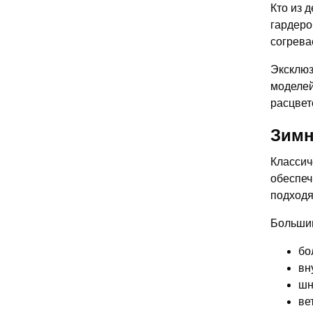
Кто из 
гардеро
согрева
Эксклюз
моделей
расцвет
Зимн
Классич
обеспеч
подходя
Большин
бо
вн
шн
ве