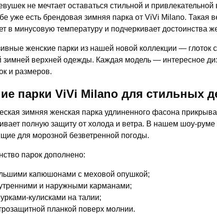
девушек не мечтает оставаться стильной и привлекательной 
бе уже есть брендовая зимняя парка от ViVi Milano. Такая 
ет в минусовую температуру и подчеркивает достоинства ж
ивные женские парки из нашей новой коллекции — глоток с
 зимней верхней одежды. Каждая модель — интересное д
ок и размеров.
ие парки ViVi Milano для стильных 
еская зимняя женская парка удлиненного фасона прикрывае
ивает полную защиту от холода и ветра. В нашем шоу-руме
щие для морозной безветренной погоды.
ство парок дополнено:
льшими капюшонами с меховой опушкой;
утренними и наружными карманами;
урками-кулисками на талии;
трозащитной планкой поверх молнии.