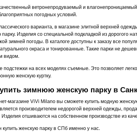
ачественный ветронепродуваемый и влагонепроницаемый 
благоприятных погодных условий.
лассического варианта, в магазине элитной верхней одежды
 парку. Изделия со специальной подкладкой из дорогого на
кой зимней погоды. В каталоге доступны к заказу все попу
натурального окраса и тонированные. Такие парки не деше
м видом.
 подстежки на всех моделях съемные. Это позволяет легко
онную женскую куртку.
купить зимнюю женскую парку в Санк
нет-магазине ViVi Milano вы сможете купить модную женску
вляется производителем недорогой верхней одежды, прода
. Изделия отшиваются на собственном производстве из кач
н купить женскую парку в СПб именно у нас.