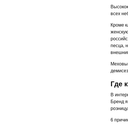
Высокок
всех не
Кроме к
женскую
российс
песца, 
внешни
Меховые
демисез
Где 
В интер
Бренд я
розницу
6 причи