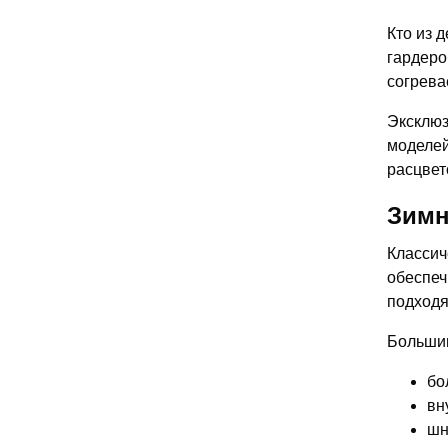
Кто из 
гардеро
согрева
Эксклюз
моделей
расцвет
Зимн
Классич
обеспеч
подходя
Большин
бо
вн
шн