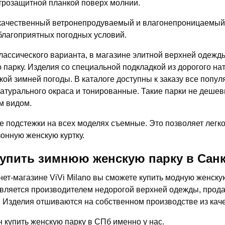
трозащитной планкой поверх молнии.
ачественный ветронепродуваемый и влагонепроницаемый 
благоприятных погодных условий.
лассического варианта, в магазине элитной верхней одежды
 парку. Изделия со специальной подкладкой из дорогого на
кой зимней погоды. В каталоге доступны к заказу все попу
натурального окраса и тонированные. Такие парки не деше
м видом.
 подстежки на всех моделях съемные. Это позволяет легко
онную женскую куртку.
купить зимнюю женскую парку в Санк
нет-магазине ViVi Milano вы сможете купить модную женску
вляется производителем недорогой верхней одежды, прода
. Изделия отшиваются на собственном производстве из кач
н купить женскую парку в СПб именно у нас.