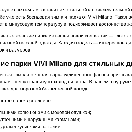
девушек не мечтает оставаться стильной и привлекательной 
бе уже есть брендовая зимняя парка от ViVi Milano. Такая 
ет в минусовую температуру и подчеркивает достоинства ж
ивные женские парки из нашей новой коллекции — глоток с
 зимней верхней одежды. Каждая модель — интересное д
ок и размеров.
ие парки ViVi Milano для стильных 
еская зимняя женская парка удлиненного фасона прикрывае
ивает полную защиту от холода и ветра. В нашем шоу-руме
щие для морозной безветренной погоды.
ство парок дополнено:
льшими капюшонами с меховой опушкой;
утренними и наружными карманами;
урками-кулисками на талии;