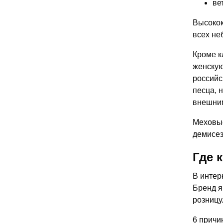
ве
Высокок
всех не
Кроме к
женскую
российс
песца, 
внешни
Меховые
демисез
Где 
В интер
Бренд я
розницу
6 причи