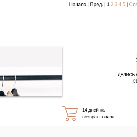
Начало | Пред. |
1
2
3
4
5
|
Сле
ДЕЛИСЬ 
С
14 дней на
а
возврат товара