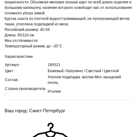
грациозности. Объемная меховая опушка идет по всей длине изделия и
большому капюшону, наличие которого освободит вас от использования
головного убора зимой.
Куртка сшита из плотной водоотталкивающей, не пропускающей ветер
ткани, утеплена подкладкой из меха.
Российский размер: 40-56
Длина: 95/110 см
Мех отстёгивается
Температурный режим: до –35°С
Характеристики
Артикул :
180521
Цвет :
Бежевый / Капучино / Светлый / Цветной
Хлопок/ подкладка: кролик Мех: канадский
Состав :
песец
Страна производитель
Италия
:
Ваш город: Санкт-Петербург