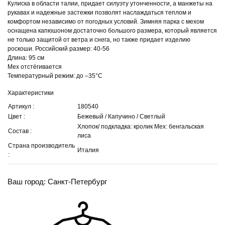
Кулиска в области талии, придает силуэту утонченности, а манжеты на
рукавах и надежные застежки позволят наслаждаться теплом и
комфортом независимо от погодных условий. Зимняя парка с мехом
оснащена капюшоном достаточно большого размера, который является
не только защитой от ветра и снега, но также придает изделию
роскоши. Российский размер: 40-56
Длина: 95 см
Мех отстёгивается
Температурный режим: до –35°С
Характеристики
Артикул :
180540
Цвет :
Бежевый / Капучино / Светлый
Хлопок/ подкладка: кролик Мех: бенгальская
Состав :
лиса
Страна производитель
Италия
:
Ваш город: Санкт-Петербург