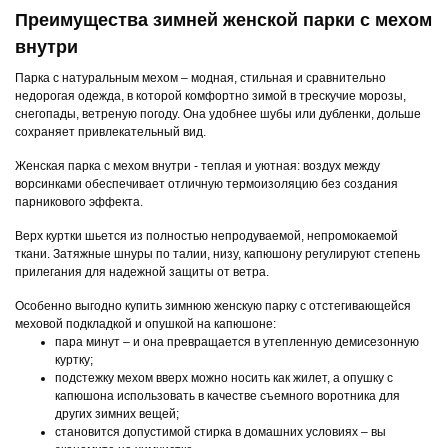
Преимущества зимней женской парки с мехом
внутри
Парка с натуральным мехом – модная, стильная и сравнительно
недорогая одежда, в которой комфортно зимой в трескучие морозы,
снегопады, ветреную погоду. Она удобнее шубы или дубленки, дольше
сохраняет привлекательный вид.
Женская парка с мехом внутри - теплая и уютная: воздух между
ворсинками обеспечивает отличную термоизоляцию без создания
парникового эффекта.
Верх куртки шьется из полностью непродуваемой, непромокаемой
ткани. Затяжные шнуры по талии, низу, капюшону регулируют степень
прилегания для надежной защиты от ветра.
Особенно выгодно купить зимнюю женскую парку с отстегивающейся
меховой подкладкой и опушкой на капюшоне:
пара минут – и она превращается в утепленную демисезонную
куртку;
подстежку мехом вверх можно носить как жилет, а опушку с
капюшона использовать в качестве съемного воротника для
других зимних вещей;
становится допустимой стирка в домашних условиях – вы