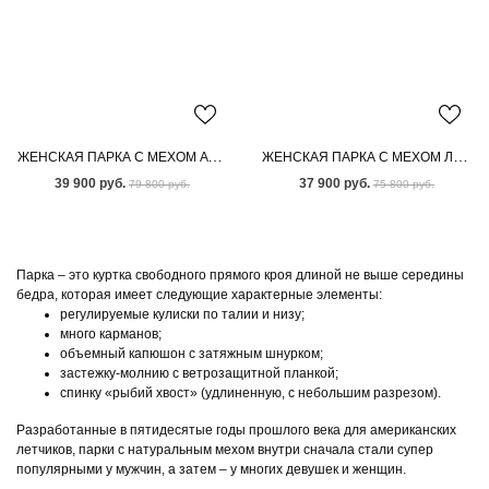
ЖЕНСКАЯ ПАРКА С МЕХОМ АУКЦИОННОГО ПЕСЦА
ЖЕНСКАЯ ПАРКА С МЕХОМ ЛИСЫ
39 900 руб.
37 900 руб.
79 800 руб.
75 800 руб.
Парка – это куртка свободного прямого кроя длиной не выше середины
бедра, которая имеет следующие характерные элементы:
регулируемые кулиски по талии и низу;
много карманов;
объемный капюшон с затяжным шнурком;
застежку-молнию с ветрозащитной планкой;
спинку «рыбий хвост» (удлиненную, с небольшим разрезом).
Разработанные в пятидесятые годы прошлого века для американских
летчиков, парки с натуральным мехом внутри сначала стали супер
популярными у мужчин, а затем – у многих девушек и женщин.