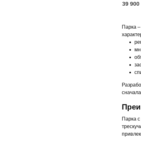
39 900
Парка –
характе
ре
мн
об
за
сп
Разрабо
сначала
Преи
Парка с
трескуч
привлек