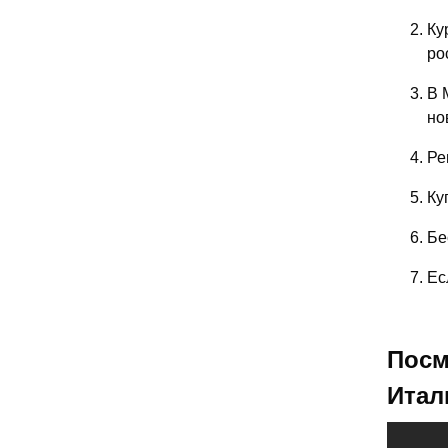
Ку
ро
В 
но
Ре
Ку
Бе
Ес
Посм
Итал