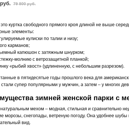
 руб.
79 800 руб.
 это куртка свободного прямого кроя длиной не выше сере
рные элементы:
гулируемые кулиски по талии и низу;
ого карманов;
ъемный капюшон с затяжным шнурком;
стежку-молнию с ветрозащитной планкой;
инку «рыбий хвост» (удлиненную, с небольшим разрезом).
танные в пятидесятые годы прошлого века для американски
 стали супер популярными у мужчин, а затем – у многих де
мущества зимней женской парки с м
 натуральным мехом – модная, стильная и сравнительно не
ие морозы, снегопады, ветреную погоду. Она удобнее шубы 
ательный вид.