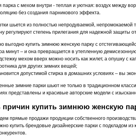
 парка с мехом внутри - теплая и уютная: воздух между в
оляцию без создания парникового эффекта.
ртки шьется из полностью непродуваемой, непромокаемой т
у регулируют степень прилегания для надежной защиты от
о выгодно купить зимнюю женскую парку с отстегивающейс
ра минут – и она превращается в утепленную демисезонную
дстежку мехом вверх можно носить как жилет, а опушку с к
ротника для других зимних вещей;
ановится допустимой стирка в домашних условиях – вы экон
нные зимние парки шьют не только в традиционном класси
иях представлены и красивые авторские модели с изысканн
 причин купить зимнюю женскую пар
дем прямые продажи продукции собственного производства,
жно купить брендовые дизайнерские парки с подкладом из 
конкурентов.