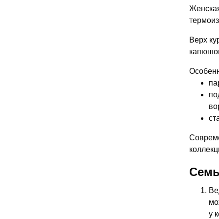
Женская
термоиз
Верх ку
капюшон
Особенн
па
по
во
ст
Совреме
коллекц
Семь
Ве
мо
у 