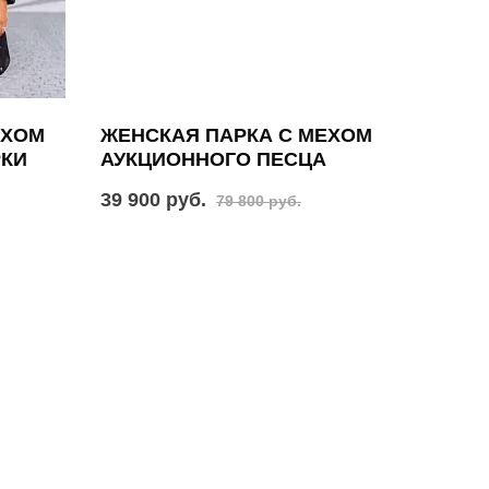
ЕХОМ
ЖЕНСКАЯ ПАРКА С МЕХОМ
РКИ
АУКЦИОННОГО ПЕСЦА
39 900 руб.
79 800 руб.