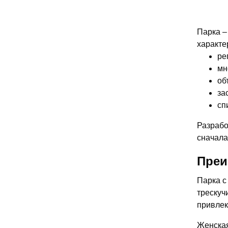
Парка –
характе
ре
мн
об
за
сп
Разрабо
сначала
Преи
Парка с
трескуч
привлек
Женская