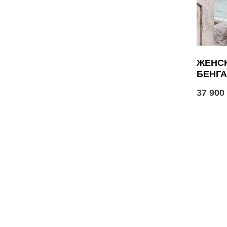
ЖЕНСК
БЕНГ
37 900