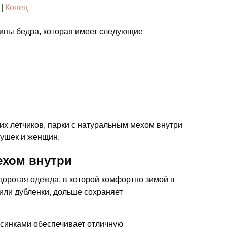
|
Конец
дины бедра, которая имеет следующие
х летчиков, парки с натуральным мехом внутри
вушек и женщин.
ехом внутри
дорогая одежда, в которой комфортно зимой в
или дубленки, дольше сохраняет
орсинками обеспечивает отличную