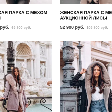
АЯ ПАРКА С МЕХОМ
ЖЕНСКАЯ ПАРКА С М
И
АУКЦИОННОЙ ЛИСЫ
 руб.
52 900 руб.
65 800 руб.
105 800 руб.