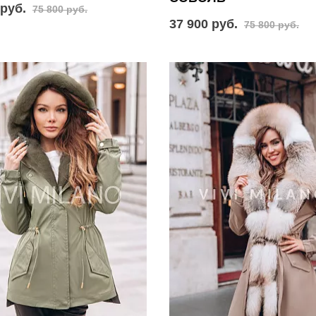
 руб.
75 800 руб.
37 900 руб.
75 800 руб.