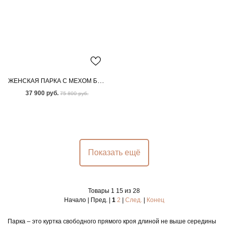
ЖЕНСКАЯ ПАРКА С МЕХОМ БЕНГАЛЬСКОЙ ЛИСЫ
37 900 руб.
75 800 руб.
Показать ещё
Товары 1 15 из 28
Начало | Пред. |
1
2
|
След.
|
Конец
Парка – это куртка свободного прямого кроя длиной не выше середины