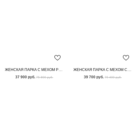
ЖЕНСКАЯ ПАРКА С МЕХОМ РЫЖЕЙ ЛИСЫ
ЖЕНСКАЯ ПАРКА С МЕХОМ СКАНДИНАВСКОЙ НОРКИ
37 900 руб.
39 700 руб.
75 800 руб.
79 400 руб.