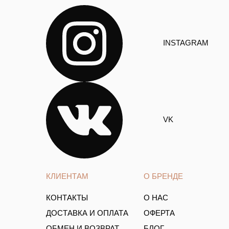
INSTAGRAM
VK
КЛИЕНТАМ
О БРЕНДЕ
КОНТАКТЫ
О НАС
ДОСТАВКА И ОПЛАТА
ОФЕРТА
ОБМЕН И ВОЗВРАТ
БЛОГ