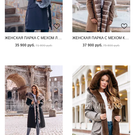
ЖЕНСКАЯ ПАРКА С МЕХОМ ЛИСЫ-ЧЕРНОБУРКИ
ЖЕНСКАЯ ПАРКА С МЕХОМ КАНАДСКОГО ПЕСЦА
35 900 руб.
37 900 руб.
71 800 руб.
75 800 руб.