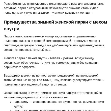
Разработанные в пятидесятые годы прошлого века для американских
летчиков, парки с натуральным мехом внутри сначала стали супер
популярными у мужчин, а затем – у многих девушек и женщин.
Преимущества зимней женской парки с мехом
внутри
Парка с натуральным мехом – модная, стильная и сравнительно
недорогая одежда, в которой комфортно зимой в трескучие морозы,
снегопады, ветреную погоду. Она удобнее шубы или дубленки, дольше
сохраняет привлекательный вид.
Женская парка с мехом внутри - теплая и уютная: воздух между
ворсинками обеспечивает отличную термоизоляцию без создания
парникового эффекта.
Верх куртки шьется из полностью непродуваемой, непромокаемой
ткани. Затяжные шнуры по талии, низу, капюшону регулируют степень
прилегания для надежной защиты от ветра.
Особенно выгодно купить зимнюю женскую парку с отстегивающейся
меховой подкладкой и опушкой на капюшоне:
пара минут – и она превращается в утепленную демисезонную
куртку;
подстежку мехом вверх можно носить как жилет, а опушку с