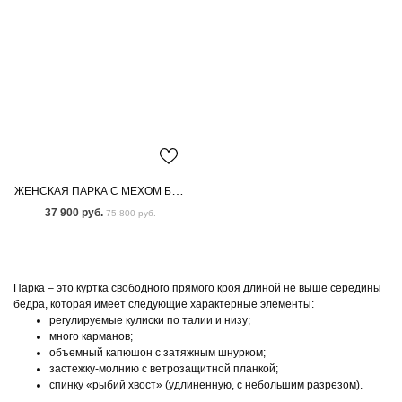
ЖЕНСКАЯ ПАРКА С МЕХОМ БЕНГАЛЬСКОЙ ЛИСЫ
37 900 руб.
75 800 руб.
Парка – это куртка свободного прямого кроя длиной не выше середины
бедра, которая имеет следующие характерные элементы:
регулируемые кулиски по талии и низу;
много карманов;
объемный капюшон с затяжным шнурком;
застежку-молнию с ветрозащитной планкой;
спинку «рыбий хвост» (удлиненную, с небольшим разрезом).