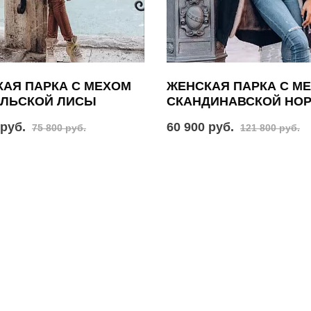
АЯ ПАРКА С МЕХОМ
ЖЕНСКАЯ ПАРКА С М
АЛЬСКОЙ ЛИСЫ
СКАНДИНАВСКОЙ НО
 руб.
60 900 руб.
75 800 руб.
121 800 руб.