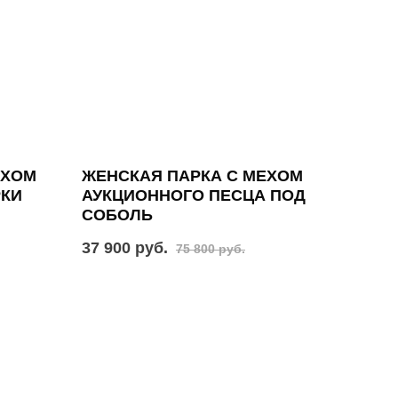
ЕХОМ
ЖЕНСКАЯ ПАРКА С МЕХОМ
РКИ
АУКЦИОННОГО ПЕСЦА ПОД
СОБОЛЬ
37 900 руб.
75 800 руб.