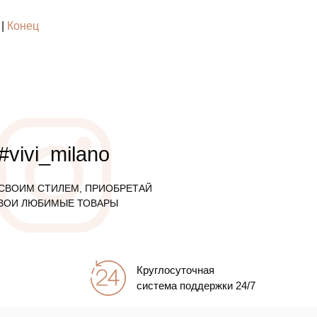
|
Конец
#vivi_milano
СВОИМ СТИЛЕМ, ПРИОБРЕТАЙ
ВОИ ЛЮБИМЫЕ ТОВАРЫ
Круглосуточная
система поддержки 24/7