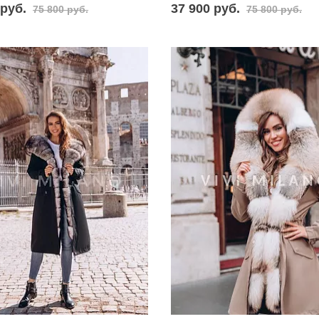
 руб.
37 900 руб.
75 800 руб.
75 800 руб.