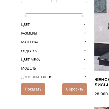
ЦВЕТ
РАЗМЕРЫ
МАТЕРИАЛ
ОТДЕЛКА
ЦВЕТ МЕХА
МОДЕЛЬ
ДОПОЛНИТЕЛЬНО
ЖЕНСК
ЛИСЫ
28 900