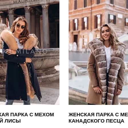
АЯ ПАРКА С МЕХОМ
ЖЕНСКАЯ ПАРКА С М
Й ЛИСЫ
КАНАДСКОГО ПЕСЦА