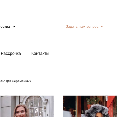
осква
Задать нам вопрос
Рассрочка
Контакты
ль: Для беременных