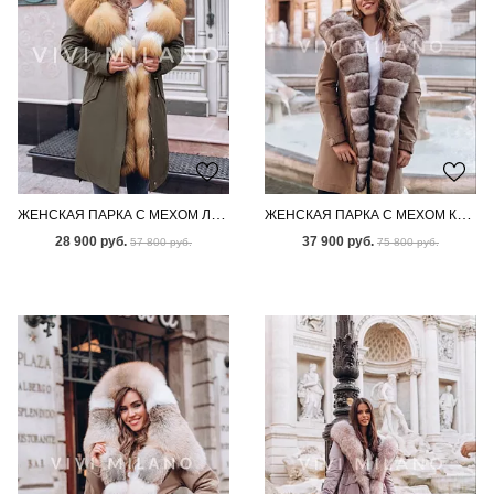
ЖЕНСКАЯ ПАРКА С МЕХОМ ЛИСЫ
ЖЕНСКАЯ ПАРКА С МЕХОМ КАНАДСКОГО ПЕСЦА
28 900 руб.
37 900 руб.
57 800 руб.
75 800 руб.