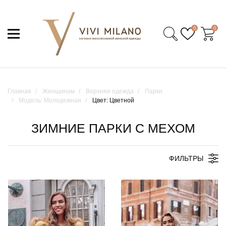
0
0
Главная
Женщинам
Верхняя одежда
Парки
Модель: Молодежная
Цвет: Цветной
ЗИМНИЕ ПАРКИ С МЕХОМ
ФИЛЬТРЫ