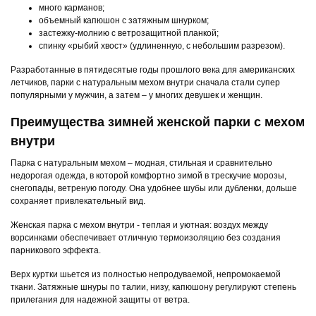
много карманов;
объемный капюшон с затяжным шнурком;
застежку-молнию с ветрозащитной планкой;
спинку «рыбий хвост» (удлиненную, с небольшим разрезом).
Разработанные в пятидесятые годы прошлого века для американских
летчиков, парки с натуральным мехом внутри сначала стали супер
популярными у мужчин, а затем – у многих девушек и женщин.
Преимущества зимней женской парки с мехом
внутри
Парка с натуральным мехом – модная, стильная и сравнительно
недорогая одежда, в которой комфортно зимой в трескучие морозы,
снегопады, ветреную погоду. Она удобнее шубы или дубленки, дольше
сохраняет привлекательный вид.
Женская парка с мехом внутри - теплая и уютная: воздух между
ворсинками обеспечивает отличную термоизоляцию без создания
парникового эффекта.
Верх куртки шьется из полностью непродуваемой, непромокаемой
ткани. Затяжные шнуры по талии, низу, капюшону регулируют степень
прилегания для надежной защиты от ветра.