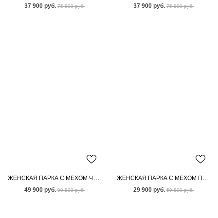
37 900 руб.
37 900 руб.
75 800 руб.
75 800 руб.
ЖЕНСКАЯ ПАРКА С МЕХОМ ЧЕРНОБУРКИ
ЖЕНСКАЯ ПАРКА С МЕХОМ ПЕСЦА
49 900 руб.
29 900 руб.
99 800 руб.
59 800 руб.