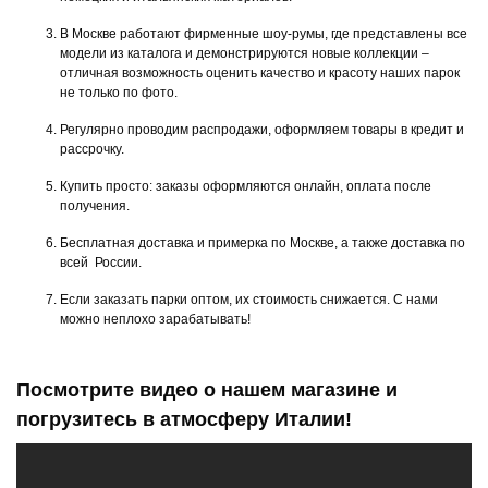
В Москве работают фирменные шоу-румы, где представлены все
модели из каталога и демонстрируются новые коллекции –
отличная возможность оценить качество и красоту наших парок
не только по фото.
Регулярно проводим распродажи, оформляем товары в кредит и
рассрочку.
Купить просто: заказы оформляются онлайн, оплата после
получения.
Бесплатная доставка и примерка по Москве, а также доставка по
всей России.
Если заказать парки оптом, их стоимость снижается. С нами
можно неплохо зарабатывать!
Посмотрите видео о нашем магазине и
погрузитесь в атмосферу Италии!