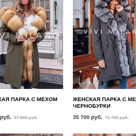
АЯ ПАРКА С МЕХОМ
ЖЕНСКАЯ ПАРКА С М
ЧЕРНОБУРКИ
 руб.
35 700 руб.
57 800 руб.
71 400 руб.