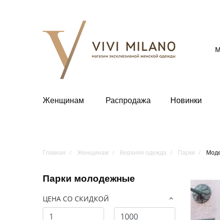
М
Женщинам
Распродажа
Новинки
Главная
Женщинам
Верхняя одежда
Парки
Моде
Парки молодежные
ЦЕНА СО СКИДКОЙ