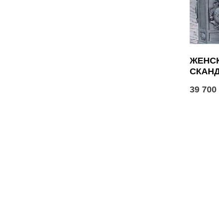
ЖЕНСК
СКАН
39 700