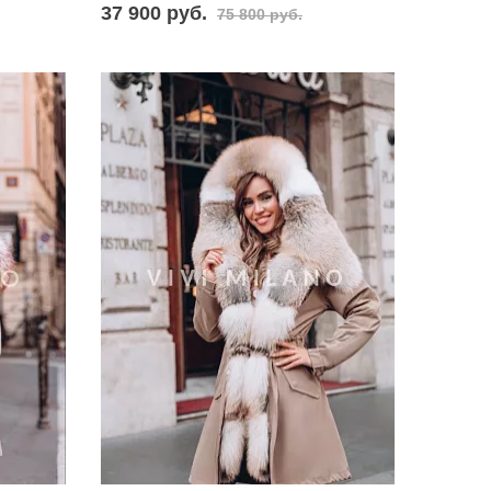
37 900 руб.
75 800 руб.