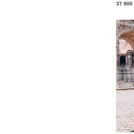
37 900