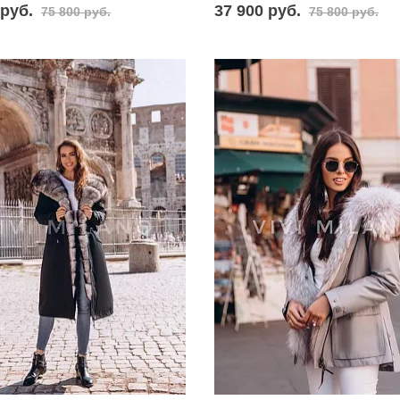
 руб.
37 900 руб.
75 800 руб.
75 800 руб.