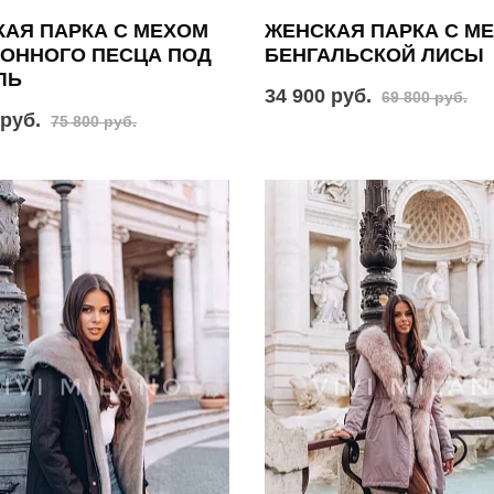
АЯ ПАРКА С МЕХОМ
ЖЕНСКАЯ ПАРКА С М
ОННОГО ПЕСЦА ПОД
БЕНГАЛЬСКОЙ ЛИСЫ
ЛЬ
34 900 руб.
69 800 руб.
 руб.
75 800 руб.