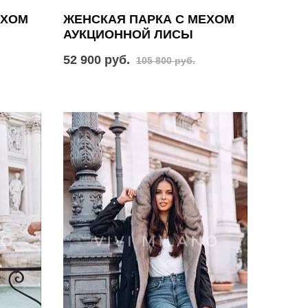
ЕХОМ
ЖЕНСКАЯ ПАРКА С МЕХОМ
АУКЦИОННОЙ ЛИСЫ
52 900 руб.
105 800 руб.