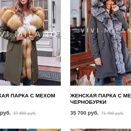
АЯ ПАРКА С МЕХОМ
ЖЕНСКАЯ ПАРКА С М
ЧЕРНОБУРКИ
 руб.
35 700 руб.
57 800 руб.
71 400 руб.