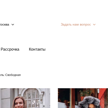
осква
Задать нам вопрос
Рассрочка
Контакты
ль: Свободная