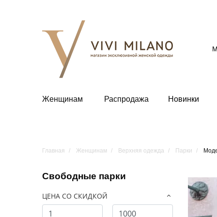
М
Женщинам
Распродажа
Новинки
Главная
Женщинам
Верхняя одежда
Парки
Моде
Свободные парки
ЦЕНА СО СКИДКОЙ