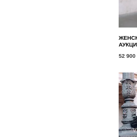
ЖЕНСК
АУКЦ
52 900