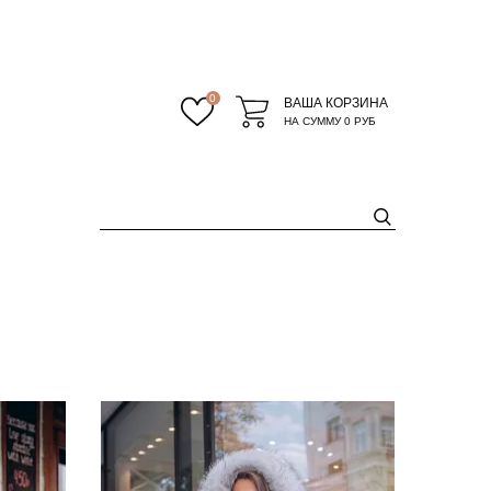
0
ВАША КОРЗИНА
НА СУММУ
0 РУБ