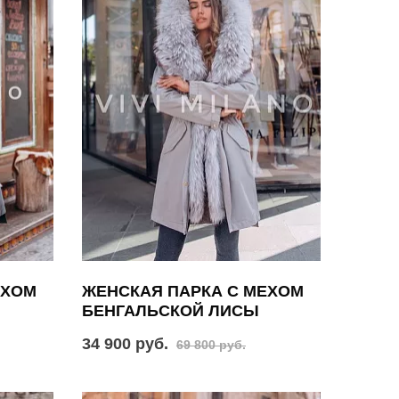
ЕХОМ
ЖЕНСКАЯ ПАРКА С МЕХОМ
БЕНГАЛЬСКОЙ ЛИСЫ
34 900 руб.
69 800 руб.