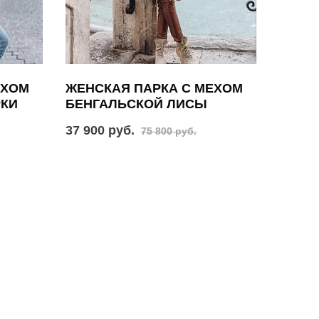
ЕХОМ
ЖЕНСКАЯ ПАРКА С МЕХОМ
РКИ
БЕНГАЛЬСКОЙ ЛИСЫ
37 900 руб.
75 800 руб.