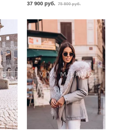
37 900 руб.
75 800 руб.