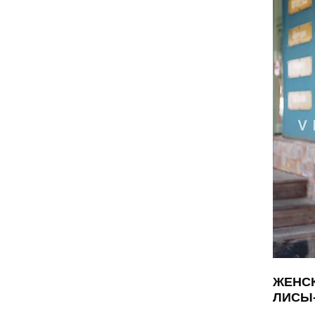
ЖЕНСК
ЛИСЫ