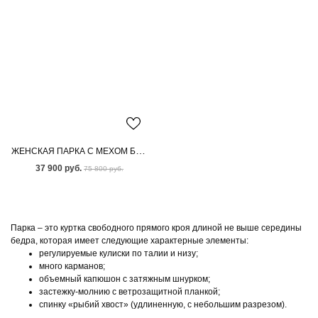
ЖЕНСКАЯ ПАРКА С МЕХОМ БЕНГАЛЬСКОЙ ЛИСЫ
37 900 руб.
75 800 руб.
Парка – это куртка свободного прямого кроя длиной не выше середины
бедра, которая имеет следующие характерные элементы:
регулируемые кулиски по талии и низу;
много карманов;
объемный капюшон с затяжным шнурком;
застежку-молнию с ветрозащитной планкой;
спинку «рыбий хвост» (удлиненную, с небольшим разрезом).