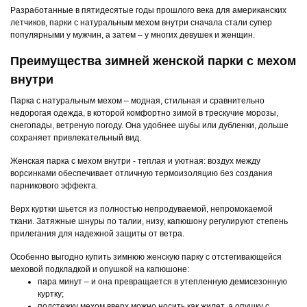
Разработанные в пятидесятые годы прошлого века для американских
летчиков, парки с натуральным мехом внутри сначала стали супер
популярными у мужчин, а затем – у многих девушек и женщин.
Преимущества зимней женской парки с мехом
внутри
Парка с натуральным мехом – модная, стильная и сравнительно
недорогая одежда, в которой комфортно зимой в трескучие морозы,
снегопады, ветреную погоду. Она удобнее шубы или дубленки, дольше
сохраняет привлекательный вид.
Женская парка с мехом внутри - теплая и уютная: воздух между
ворсинками обеспечивает отличную термоизоляцию без создания
парникового эффекта.
Верх куртки шьется из полностью непродуваемой, непромокаемой
ткани. Затяжные шнуры по талии, низу, капюшону регулируют степень
прилегания для надежной защиты от ветра.
Особенно выгодно купить зимнюю женскую парку с отстегивающейся
меховой подкладкой и опушкой на капюшоне:
пара минут – и она превращается в утепленную демисезонную
куртку;
подстежку мехом вверх можно носить как жилет, а опушку с