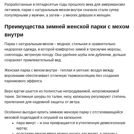
Разработанные в пятидесятые годы прошлого века для американских
летчиков, парки с натуральным мехом внутри сначала стали супер
популярными у мужчин, а затем – у многих девушек и женщин.
Преимущества зимней женской парки с мехом
внутри
Парка с натуральным мехом – модная, стильная и сравнительно
недорогая одежда, в которой комфортно зимой в трескучие морозы,
снегопады, ветреную погоду. Она удобнее шубы или дубленки, дольше
сохраняет привлекательный вид.
Женская парка с мехом внутри - теплая и уютная: воздух между
ворсинками обеспечивает отличную термоизоляцию без создания
парникового эффекта.
Верх куртки шьется из полностью непродуваемой, непромокаемой
ткани. Затяжные шнуры по талии, низу, капюшону регулируют степень
прилегания для надежной защиты от ветра.
Особенно выгодно купить зимнюю женскую парку с отстегивающейся
меховой подкладкой и опушкой на капюшоне:
пара минут – и она превращается в утепленную демисезонную
куртку;
подстежку мехом вверх можно носить как жилет, а опушку с