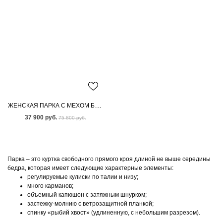
ЖЕНСКАЯ ПАРКА С МЕХОМ БЕНГАЛЬСКОЙ ЛИСЫ
37 900 руб.
75 800 руб.
Парка – это куртка свободного прямого кроя длиной не выше середины
бедра, которая имеет следующие характерные элементы:
регулируемые кулиски по талии и низу;
много карманов;
объемный капюшон с затяжным шнурком;
застежку-молнию с ветрозащитной планкой;
спинку «рыбий хвост» (удлиненную, с небольшим разрезом).