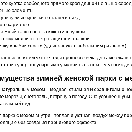
 это куртка свободного прямого кроя длиной не выше сере
рные элементы:
гулируемые кулиски по талии и низу;
ого карманов;
ъемный капюшон с затяжным шнурком;
стежку-молнию с ветрозащитной планкой;
инку «рыбий хвост» (удлиненную, с небольшим разрезом).
танные в пятидесятые годы прошлого века для американски
 стали супер популярными у мужчин, а затем – у многих де
мущества зимней женской парки с м
 натуральным мехом – модная, стильная и сравнительно не
ие морозы, снегопады, ветреную погоду. Она удобнее шубы 
ательный вид.
 парка с мехом внутри - теплая и уютная: воздух между в
оляцию без создания парникового эффекта.