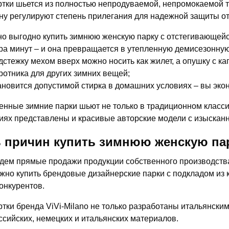
ртки шьется из полностью непродуваемой, непромокаемой т
у регулируют степень прилегания для надежной защиты от
о выгодно купить зимнюю женскую парку с отстегивающейс
ра минут – и она превращается в утепленную демисезонную
дстежку мехом вверх можно носить как жилет, а опушку с к
ротника для других зимних вещей;
ановится допустимой стирка в домашних условиях – вы экон
нные зимние парки шьют не только в традиционном класси
иях представлены и красивые авторские модели с изысканн
 причин купить зимнюю женскую пар
дем прямые продажи продукции собственного производства,
жно купить брендовые дизайнерские парки с подкладом из 
конкурентов.
ртки бренда ViVi-Milano не только разработаны итальянски
ссийских, немецких и итальянских материалов.