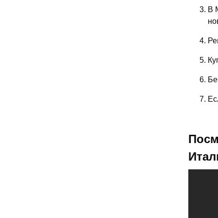
В 
но
Ре
Ку
Бе
Ес
Посм
Итал