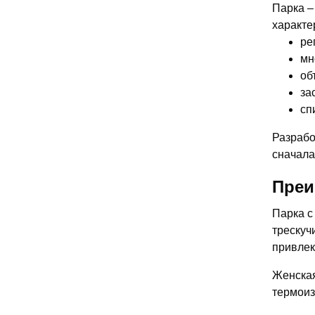
Парка –
характе
ре
мн
об
за
сп
Разрабо
сначала
Преи
Парка с
трескуч
привлек
Женская
термоиз