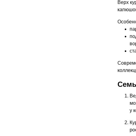
Верх ку
капюшон
Особенн
па
по
во
ст
Совреме
коллекц
Семь
Ве
мо
у 
Ку
ро