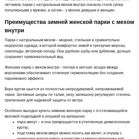
летчиков, парки с натуральным мехом внутри сначала стали супер
популярными у мужчин, а затем – у многих девушек и женщин.
Преимущества зимней женской парки с мехом
внутри
Парка с натуральным мехом – модная, стильная и сравнительно
недорогая одежда, в которой комфортно зимой в трескучие морозы,
снегопады, ветреную погоду. Она удобнее шубы или дубленки, дольше
сохраняет привлекательный вид.
Женская парка с мехом внутри - теплая и уютная: воздух между
ворсинками обеспечивает отличную термоизоляцию без создания
парникового эффекта.
Верх куртки шьется из полностью непродуваемой, непромокаемой
ткани. Затяжные шнуры по талии, низу, капюшону регулируют степень
прилегания для надежной защиты от ветра.
Особенно выгодно купить зимнюю женскую парку с отстегивающейся
меховой подкладкой и опушкой на капюшоне:
пара минут – и она превращается в утепленную демисезонную
куртку;
подстежку мехом вверх можно носить как жилет, а опушку с
капюшона использовать в качестве съемного воротника для