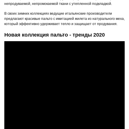
непродуваемой, непромокаемой ткани с утепленной подкладкой.
В своих зимних коллекциях ведущие итальянские производители
предлагают красивые пальто с имитацией жилета из натурального меха,
который эффективно удерживает тепло и защищает от продувания.
Новая коллекция пальто - тренды 2020