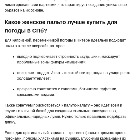
лимитированными партиями, что гарантирует создание уникальных
образов на их основе.
Какое женское пальто лучше купить для
погоды в СПб?
Для капризной, переменчивой погоды в Питере идеально подходит
пальто в стиле оверсайз, которое:
выгодно подчеркивает стройность «худышки», маскирует
проблемные зоны фигуры «пышечки»;
позволяет поддеть/снять толстый свитер, когда на улице резко
холодает/теплеет;
прекрасно сочетается с сапогами, ботинками, туфлями,
кроссовками, кедами.
Также советуем присмотреться к пальто-халату – оно идет всем и
служит отличной базой для создания стильных повседневных,
официальных, нарядных луков. Нужно только правильно подобрать
длину.
Еще один оригинальный вариант – тренчкот (пальто прямого кроя с
погонами, поясом, хлястиками на рукавах, глубокими карманами) из