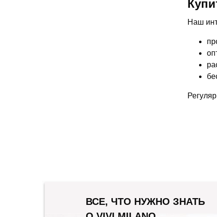
Купи
Наш инт
пр
оп
ра
бе
Регуляр
ВСЕ, ЧТО НУЖНО ЗНАТЬ
О VIVI MILANO