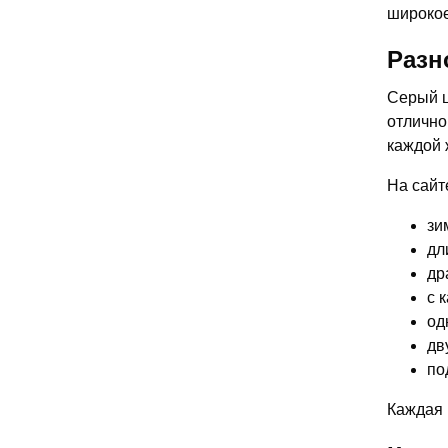
широкое
Разн
Серый ц
отлично
каждой 
На сайт
зи
дл
др
с 
од
дв
по
Каждая 