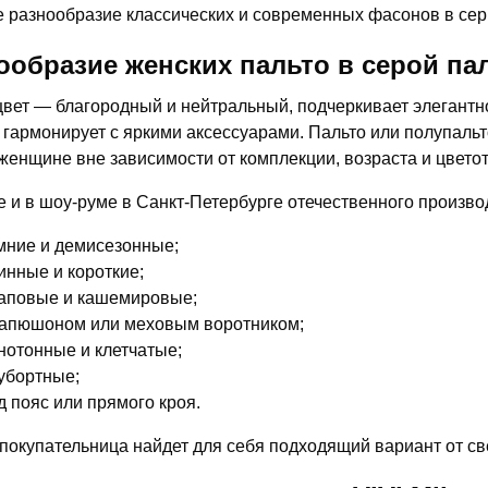
 разнообразие классических и современных фасонов в сер
ообразие женских пальто в серой п
вет — благородный и нейтральный, подчеркивает элегантно
 гармонирует с яркими аксессуарами. Пальто или полупальт
женщине вне зависимости от комплекции, возраста и цвето
е и в шоу-руме в Санкт-Петербурге отечественного произво
мние и демисезонные;
инные и короткие;
аповые и кашемировые;
капюшоном или меховым воротником;
нотонные и клетчатые;
убортные;
д пояс или прямого кроя.
покупательница найдет для себя подходящий вариант от све