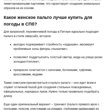
лимитированными партиями, что гарантирует создание уникальных
образов на их основе.
Какое женское пальто лучше купить для
погоды в СПб?
Для капризной, переменчивой погоды в Питере идеально подходит
пальто в стиле оверсайз, которое:
выгодно подчеркивает стройность «худышки», маскирует
проблемные зоны фигуры «пышечки»;
позволяет поддеть/снять толстый свитер, когда на улице резко
холодает/теплеет;
прекрасно сочетается с сапогами, ботинками, туфлями,
кроссовками, кедами.
Также советуем присмотреться к пальто-халату – оно идет всем и
служит отличной базой для создания стильных повседневных,
официальных, нарядных луков. Нужно только правильно подобрать
длину.
Еще один оригинальный вариант – тренчкот (пальто прямого кроя с
погонами, поясом, хлястиками на рукавах, глубокими карманами) из