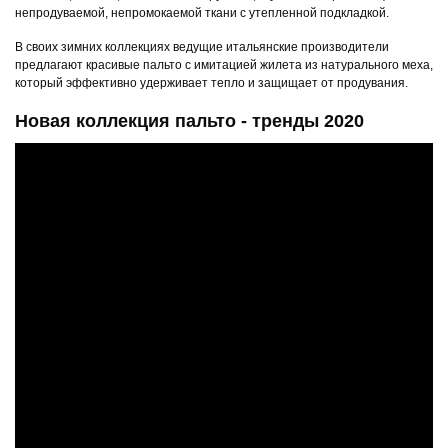
непродуваемой, непромокаемой ткани с утепленной подкладкой.
В своих зимних коллекциях ведущие итальянские производители
предлагают красивые пальто с имитацией жилета из натурального меха,
который эффективно удерживает тепло и защищает от продувания.
Новая коллекция пальто - тренды 2020