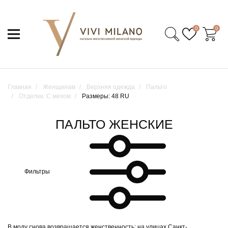
0
0
Главная
Женщинам
Верхняя одежда
Пальто
Отделка: С мехом
Размеры: 48 RU
ПАЛЬТО ЖЕНСКИЕ
Фильтры
В моду снова возвращается женственность: на улицах Санкт-