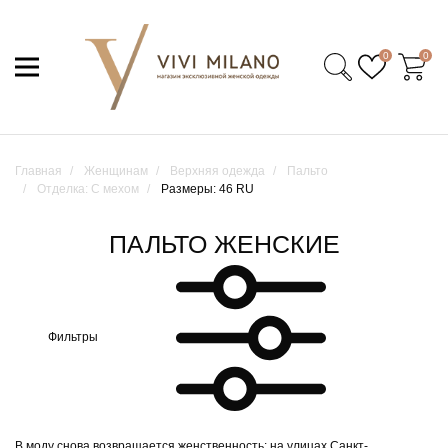
0
0
Главная
Женщинам
Верхняя одежда
Пальто
Отделка: С мехом
Размеры: 46 RU
ПАЛЬТО ЖЕНСКИЕ
Фильтры
В моду снова возвращается женственность: на улицах Санкт-