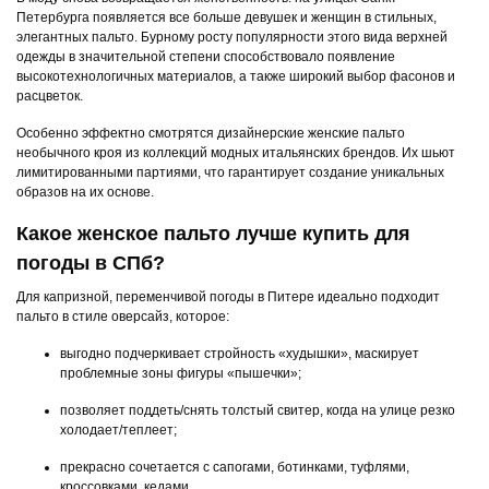
Петербурга появляется все больше девушек и женщин в стильных,
элегантных пальто. Бурному росту популярности этого вида верхней
одежды в значительной степени способствовало появление
высокотехнологичных материалов, а также широкий выбор фасонов и
расцветок.
Особенно эффектно смотрятся дизайнерские женские пальто
необычного кроя из коллекций модных итальянских брендов. Их шьют
лимитированными партиями, что гарантирует создание уникальных
образов на их основе.
Какое женское пальто лучше купить для
погоды в СПб?
Для капризной, переменчивой погоды в Питере идеально подходит
пальто в стиле оверсайз, которое:
выгодно подчеркивает стройность «худышки», маскирует
проблемные зоны фигуры «пышечки»;
позволяет поддеть/снять толстый свитер, когда на улице резко
холодает/теплеет;
прекрасно сочетается с сапогами, ботинками, туфлями,
кроссовками, кедами.