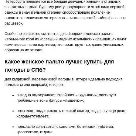
Петербурга появляется все больше девушек и женщин в стильных,
элегантных пальто. Бурному росту популярности этого вида верхней
одежды в значительной степени способствовало появление
высокотехнологичных материалов, а также широкий выбор фасонов и
расцветок.
Особенно эффектно смотрятся дизайнерские женские пальто
необычного кроя из коллекций модных итальянских брендов. Их шьют
лимитированными партиями, что гарантирует создание уникальных
образов на их основе.
Какое женское пальто лучше купить для
погоды в СПб?
Для капризной, переменчивой погоды в Питере идеально подходит
пальто в стиле оверсайз, которое:
выгодно подчеркивает стройность «худышки», маскирует
проблемные зоны фигуры «пышечки»;
позволяет поддеть/снять толстый свитер, когда на улице резко
холодает/теплеет;
прекрасно сочетается с сапогами, ботинками, туфлями,
кроссовками, кедами.