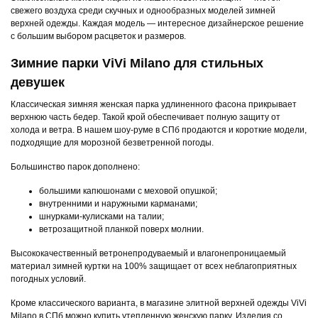
свежего воздуха среди скучных и однообразных моделей зимней
верхней одежды. Каждая модель — интересное дизайнерское решение
с большим выбором расцветок и размеров.
Зимние парки ViVi Milano для стильных
девушек
Классическая зимняя женская парка удлиненного фасона прикрывает
верхнюю часть бедер. Такой крой обеспечивает полную защиту от
холода и ветра. В нашем шоу-руме в СПб продаются и короткие модели,
подходящие для морозной безветренной погоды.
Большинство парок дополнено:
большими капюшонами с меховой опушкой;
внутренними и наружными карманами;
шнурками-кулисками на талии;
ветрозащитной планкой поверх молнии.
Высококачественный ветронепродуваемый и влагонепроницаемый
материал зимней куртки на 100% защищает от всех неблагоприятных
погодных условий.
Кроме классического варианта, в магазине элитной верхней одежды ViVi
Milano в СПб можно купить утепленную женскую парку. Изделия со