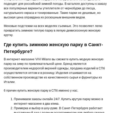
подходят для российской зимней погоды. В каталоге доступны к заказу
все популярные варианты утеплителя от чернобурки до песца,
натурального окраса и тонированные. Такие парки не дешевые, но
высокая цена оправдана их роскошным внешним видом.
Меховые подстежки на всех моделях съемные. Это позволяет легко
превратить зимнюю теплую парку в легкую демисезонную женскую
куртку.
Где купить зимнюю женскую парку в Санкт-
Петербурге?
В интернет-магазине ViVi Milano вы сможете купить модную женскую
парку на зиму по привлекательной цене. Бренд является
производителем недорогой верхней одежды, продажа изделий в СПб
осуществляется оптом и в розницу. Изделия отшиваются на
собственном производстве из качественного сырья и фурнитуры из
Италии.
6 причин купить женскую парку в СПб именно у нас.
Принимаем заказы онлайн 24/7. Купить крутую парку можно в
интернет-магазине в два клика.
Примерка и выбор в шоу-руме. В Санкт-Петербурге работает
выставочный зал с полным ассортиментом для любого сезона.