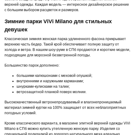
верхней одежды. Каждая модель — интересное дизайнерское решение
с большим выбором расцветок и размеров.
Зимние парки ViVi Milano для стильных
девушек
Классическая зимняя женская парка удлиненного фасона прикрывает
верхнюю часть бедер. Такой крой обеспечивает полную защиту от
холода и ветра. В нашем шоу-руме в СПб продаются и короткие модели,
подходящие для морозной безветренной погоды.
Большинство парок дополнено:
большими капюшонами с меховой опушкой;
внутренними и наружными карманами;
шнурками-кулисками на талии;
ветрозащитной планкой поверх молнии.
Высококачественный ветронепродуваемый и влагонепроницаемый
материал зимней куртки на 100% защищает от всех неблагоприятных
погодных условий.
Кроме классического варианта, в магазине элитной верхней одежды ViVi
Milano в СПб можно купить утепленную женскую парку. Изделия со
специальной подкладкой из дорогого натурального меха идеально