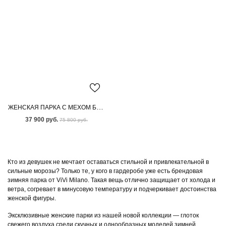
ЖЕНСКАЯ ПАРКА С МЕХОМ БЕНГАЛЬСКОЙ ЛИСЫ
37 900 руб.
75 800 руб.
Кто из девушек не мечтает оставаться стильной и привлекательной в
сильные морозы? Только те, у кого в гардеробе уже есть брендовая
зимняя парка от ViVi Milano. Такая вещь отлично защищает от холода и
ветра, согревает в минусовую температуру и подчеркивает достоинства
женской фигуры.
Эксклюзивные женские парки из нашей новой коллекции — глоток
свежего воздуха среди скучных и однообразных моделей зимней