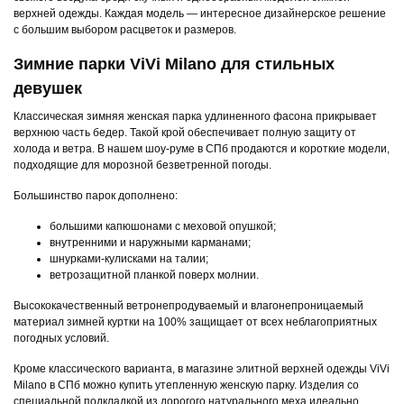
верхней одежды. Каждая модель — интересное дизайнерское решение
с большим выбором расцветок и размеров.
Зимние парки ViVi Milano для стильных
девушек
Классическая зимняя женская парка удлиненного фасона прикрывает
верхнюю часть бедер. Такой крой обеспечивает полную защиту от
холода и ветра. В нашем шоу-руме в СПб продаются и короткие модели,
подходящие для морозной безветренной погоды.
Большинство парок дополнено:
большими капюшонами с меховой опушкой;
внутренними и наружными карманами;
шнурками-кулисками на талии;
ветрозащитной планкой поверх молнии.
Высококачественный ветронепродуваемый и влагонепроницаемый
материал зимней куртки на 100% защищает от всех неблагоприятных
погодных условий.
Кроме классического варианта, в магазине элитной верхней одежды ViVi
Milano в СПб можно купить утепленную женскую парку. Изделия со
специальной подкладкой из дорогого натурального меха идеально