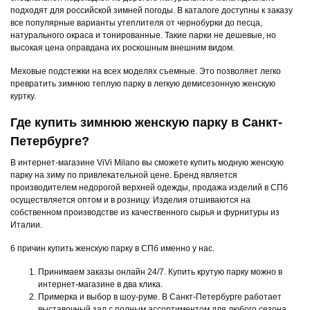
подходят для российской зимней погоды. В каталоге доступны к заказу
все популярные варианты утеплителя от чернобурки до песца,
натурального окраса и тонированные. Такие парки не дешевые, но
высокая цена оправдана их роскошным внешним видом.
Меховые подстежки на всех моделях съемные. Это позволяет легко
превратить зимнюю теплую парку в легкую демисезонную женскую
куртку.
Где купить зимнюю женскую парку в Санкт-
Петербурге?
В интернет-магазине ViVi Milano вы сможете купить модную женскую
парку на зиму по привлекательной цене. Бренд является
производителем недорогой верхней одежды, продажа изделий в СПб
осуществляется оптом и в розницу. Изделия отшиваются на
собственном производстве из качественного сырья и фурнитуры из
Италии.
6 причин купить женскую парку в СПб именно у нас.
Принимаем заказы онлайн 24/7. Купить крутую парку можно в
интернет-магазине в два клика.
Примерка и выбор в шоу-руме. В Санкт-Петербурге работает
выставочный зал с полным ассортиментом для любого сезона.