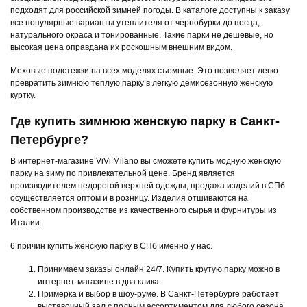
подходят для российской зимней погоды. В каталоге доступны к заказу
все популярные варианты утеплителя от чернобурки до песца,
натурального окраса и тонированные. Такие парки не дешевые, но
высокая цена оправдана их роскошным внешним видом.
Меховые подстежки на всех моделях съемные. Это позволяет легко
превратить зимнюю теплую парку в легкую демисезонную женскую
куртку.
Где купить зимнюю женскую парку в Санкт-
Петербурге?
В интернет-магазине ViVi Milano вы сможете купить модную женскую
парку на зиму по привлекательной цене. Бренд является
производителем недорогой верхней одежды, продажа изделий в СПб
осуществляется оптом и в розницу. Изделия отшиваются на
собственном производстве из качественного сырья и фурнитуры из
Италии.
6 причин купить женскую парку в СПб именно у нас.
Принимаем заказы онлайн 24/7. Купить крутую парку можно в
интернет-магазине в два клика.
Примерка и выбор в шоу-руме. В Санкт-Петербурге работает
выставочный зал с полным ассортиментом для любого сезона.