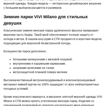
верхней одежды. Каждая модель — интересное дизайнерское решение
с большим выбором расцветок и размеров.
Зимние парки ViVi Milano для стильных
девушек
Классическая зимняя женская парка удлиненного фасона прикрывает
верхнюю часть бедер. Такой крой обеспечивает полную защиту от
холода и ветра. В нашем шоу-руме в СПб продаются и короткие модели,
подходящие для морозной безветренной погоды.
Большинство парок дополнено:
большими капюшонами с меховой опушкой;
внутренними и наружными карманами;
шнурками-кулисками на талии;
ветрозащитной планкой поверх молнии.
Высококачественный ветронепродуваемый и влагонепроницаемый
материал зимней куртки на 100% защищает от всех неблагоприятных
погодных условий.
Кроме классического варианта, в магазине элитной верхней одежды ViVi
Milano в СПб можно купить утепленную женскую парку. Изделия со
специальной подкладкой из дорогого натурального меха идеально