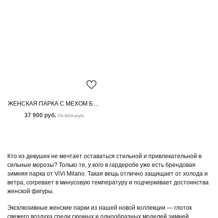
ЖЕНСКАЯ ПАРКА С МЕХОМ БЕНГАЛЬСКОЙ ЛИСЫ
37 900 руб.
75 800 руб.
Кто из девушек не мечтает оставаться стильной и привлекательной в
сильные морозы? Только те, у кого в гардеробе уже есть брендовая
зимняя парка от ViVi Milano. Такая вещь отлично защищает от холода и
ветра, согревает в минусовую температуру и подчеркивает достоинства
женской фигуры.
Эксклюзивные женские парки из нашей новой коллекции — глоток
свежего воздуха среди скучных и однообразных моделей зимней