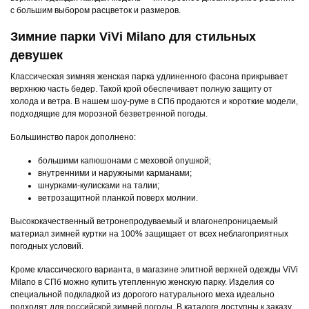
с большим выбором расцветок и размеров.
Зимние парки ViVi Milano для стильных
девушек
Классическая зимняя женская парка удлиненного фасона прикрывает
верхнюю часть бедер. Такой крой обеспечивает полную защиту от
холода и ветра. В нашем шоу-руме в СПб продаются и короткие модели,
подходящие для морозной безветренной погоды.
Большинство парок дополнено:
большими капюшонами с меховой опушкой;
внутренними и наружными карманами;
шнурками-кулисками на талии;
ветрозащитной планкой поверх молнии.
Высококачественный ветронепродуваемый и влагонепроницаемый
материал зимней куртки на 100% защищает от всех неблагоприятных
погодных условий.
Кроме классического варианта, в магазине элитной верхней одежды ViVi
Milano в СПб можно купить утепленную женскую парку. Изделия со
специальной подкладкой из дорогого натурального меха идеально
подходят для российской зимней погоды. В каталоге доступны к заказу