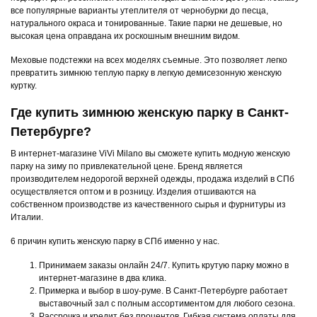
все популярные варианты утеплителя от чернобурки до песца,
натурального окраса и тонированные. Такие парки не дешевые, но
высокая цена оправдана их роскошным внешним видом.
Меховые подстежки на всех моделях съемные. Это позволяет легко
превратить зимнюю теплую парку в легкую демисезонную женскую
куртку.
Где купить зимнюю женскую парку в Санкт-
Петербурге?
В интернет-магазине ViVi Milano вы сможете купить модную женскую
парку на зиму по привлекательной цене. Бренд является
производителем недорогой верхней одежды, продажа изделий в СПб
осуществляется оптом и в розницу. Изделия отшиваются на
собственном производстве из качественного сырья и фурнитуры из
Италии.
6 причин купить женскую парку в СПб именно у нас.
Принимаем заказы онлайн 24/7. Купить крутую парку можно в
интернет-магазине в два клика.
Примерка и выбор в шоу-руме. В Санкт-Петербурге работает
выставочный зал с полным ассортиментом для любого сезона.
Рассрочка и кредит без процентов. Гибкая система оплаты для