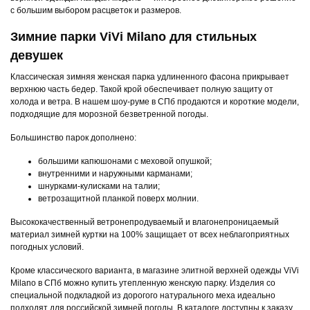
с большим выбором расцветок и размеров.
Зимние парки ViVi Milano для стильных
девушек
Классическая зимняя женская парка удлиненного фасона прикрывает
верхнюю часть бедер. Такой крой обеспечивает полную защиту от
холода и ветра. В нашем шоу-руме в СПб продаются и короткие модели,
подходящие для морозной безветренной погоды.
Большинство парок дополнено:
большими капюшонами с меховой опушкой;
внутренними и наружными карманами;
шнурками-кулисками на талии;
ветрозащитной планкой поверх молнии.
Высококачественный ветронепродуваемый и влагонепроницаемый
материал зимней куртки на 100% защищает от всех неблагоприятных
погодных условий.
Кроме классического варианта, в магазине элитной верхней одежды ViVi
Milano в СПб можно купить утепленную женскую парку. Изделия со
специальной подкладкой из дорогого натурального меха идеально
подходят для российской зимней погоды. В каталоге доступны к заказу