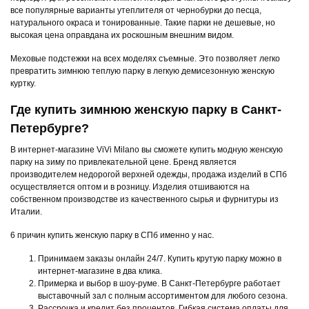
все популярные варианты утеплителя от чернобурки до песца,
натурального окраса и тонированные. Такие парки не дешевые, но
высокая цена оправдана их роскошным внешним видом.
Меховые подстежки на всех моделях съемные. Это позволяет легко
превратить зимнюю теплую парку в легкую демисезонную женскую
куртку.
Где купить зимнюю женскую парку в Санкт-
Петербурге?
В интернет-магазине ViVi Milano вы сможете купить модную женскую
парку на зиму по привлекательной цене. Бренд является
производителем недорогой верхней одежды, продажа изделий в СПб
осуществляется оптом и в розницу. Изделия отшиваются на
собственном производстве из качественного сырья и фурнитуры из
Италии.
6 причин купить женскую парку в СПб именно у нас.
Принимаем заказы онлайн 24/7. Купить крутую парку можно в
интернет-магазине в два клика.
Примерка и выбор в шоу-руме. В Санкт-Петербурге работает
выставочный зал с полным ассортиментом для любого сезона.
Рассрочка и кредит без процентов. Гибкая система оплаты для