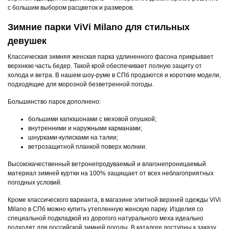
с большим выбором расцветок и размеров.
Зимние парки ViVi Milano для стильных
девушек
Классическая зимняя женская парка удлиненного фасона прикрывает
верхнюю часть бедер. Такой крой обеспечивает полную защиту от
холода и ветра. В нашем шоу-руме в СПб продаются и короткие модели,
подходящие для морозной безветренной погоды.
Большинство парок дополнено:
большими капюшонами с меховой опушкой;
внутренними и наружными карманами;
шнурками-кулисками на талии;
ветрозащитной планкой поверх молнии.
Высококачественный ветронепродуваемый и влагонепроницаемый
материал зимней куртки на 100% защищает от всех неблагоприятных
погодных условий.
Кроме классического варианта, в магазине элитной верхней одежды ViVi
Milano в СПб можно купить утепленную женскую парку. Изделия со
специальной подкладкой из дорогого натурального меха идеально
подходят для российской зимней погоды. В каталоге доступны к заказу