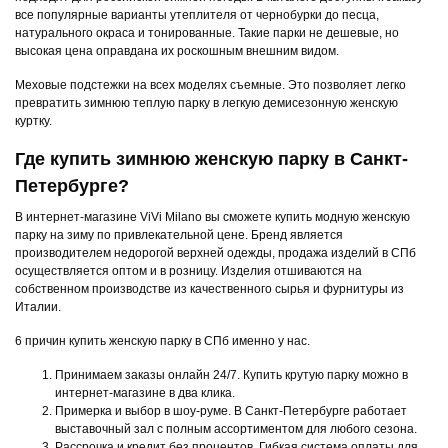
все популярные варианты утеплителя от чернобурки до песца,
натурального окраса и тонированные. Такие парки не дешевые, но
высокая цена оправдана их роскошным внешним видом.
Меховые подстежки на всех моделях съемные. Это позволяет легко
превратить зимнюю теплую парку в легкую демисезонную женскую
куртку.
Где купить зимнюю женскую парку в Санкт-
Петербурге?
В интернет-магазине ViVi Milano вы сможете купить модную женскую
парку на зиму по привлекательной цене. Бренд является
производителем недорогой верхней одежды, продажа изделий в СПб
осуществляется оптом и в розницу. Изделия отшиваются на
собственном производстве из качественного сырья и фурнитуры из
Италии.
6 причин купить женскую парку в СПб именно у нас.
Принимаем заказы онлайн 24/7. Купить крутую парку можно в
интернет-магазине в два клика.
Примерка и выбор в шоу-руме. В Санкт-Петербурге работает
выставочный зал с полным ассортиментом для любого сезона.
Рассрочка и кредит без процентов. Гибкая система оплаты для