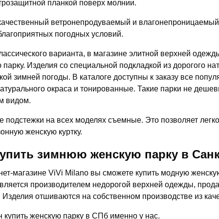
трозащитной планкой поверх молнии.
ачественный ветронепродуваемый и влагонепроницаемый 
благоприятных погодных условий.
лассического варианта, в магазине элитной верхней одежды
 парку. Изделия со специальной подкладкой из дорогого на
кой зимней погоды. В каталоге доступны к заказу все попу
натурального окраса и тонированные. Такие парки не деше
м видом.
 подстежки на всех моделях съемные. Это позволяет легко
онную женскую куртку.
купить зимнюю женскую парку в Санк
нет-магазине ViVi Milano вы сможете купить модную женску
вляется производителем недорогой верхней одежды, прода
. Изделия отшиваются на собственном производстве из кач
н купить женскую парку в СПб именно у нас.