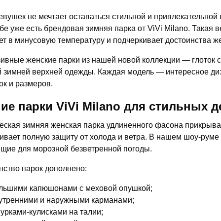
девушек не мечтает оставаться стильной и привлекательной 
бе уже есть брендовая зимняя парка от ViVi Milano. Такая 
ет в минусовую температуру и подчеркивает достоинства ж
ивные женские парки из нашей новой коллекции — глоток с
 зимней верхней одежды. Каждая модель — интересное д
ок и размеров.
ие парки ViVi Milano для стильных 
еская зимняя женская парка удлиненного фасона прикрывае
ивает полную защиту от холода и ветра. В нашем шоу-руме
щие для морозной безветренной погоды.
ство парок дополнено:
льшими капюшонами с меховой опушкой;
утренними и наружными карманами;
урками-кулисками на талии;