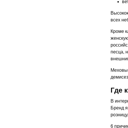
ве
Высокок
всех не
Кроме к
женскую
российс
песца, 
внешни
Меховые
демисез
Где 
В интер
Бренд я
розницу
6 причи