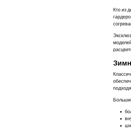
Кто из 
гардеро
согрева
Эксклюз
моделей
расцвет
Зимн
Классич
обеспеч
подходя
Большин
бо
вн
шн