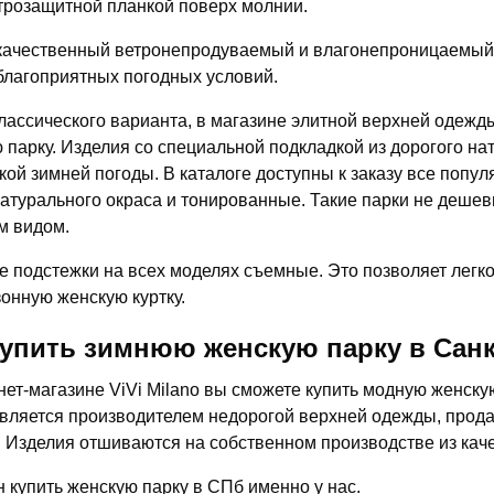
трозащитной планкой поверх молнии.
ачественный ветронепродуваемый и влагонепроницаемый 
благоприятных погодных условий.
лассического варианта, в магазине элитной верхней одежды
 парку. Изделия со специальной подкладкой из дорогого на
кой зимней погоды. В каталоге доступны к заказу все попу
натурального окраса и тонированные. Такие парки не деше
м видом.
 подстежки на всех моделях съемные. Это позволяет легко
онную женскую куртку.
купить зимнюю женскую парку в Санк
нет-магазине ViVi Milano вы сможете купить модную женску
вляется производителем недорогой верхней одежды, прода
. Изделия отшиваются на собственном производстве из кач
н купить женскую парку в СПб именно у нас.