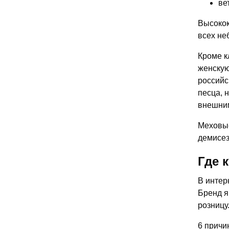
ве
Высокок
всех не
Кроме к
женскую
российс
песца, 
внешни
Меховые
демисез
Где 
В интер
Бренд я
розницу
6 причи