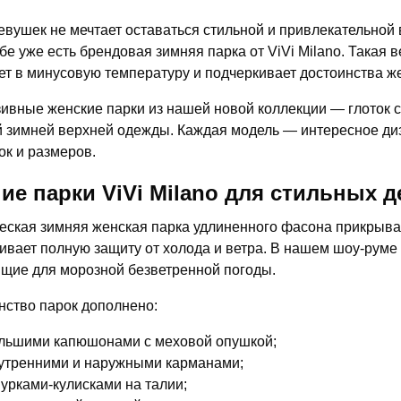
девушек не мечтает оставаться стильной и привлекательной 
бе уже есть брендовая зимняя парка от ViVi Milano. Такая 
ет в минусовую температуру и подчеркивает достоинства ж
ивные женские парки из нашей новой коллекции — глоток с
 зимней верхней одежды. Каждая модель — интересное д
ок и размеров.
ие парки ViVi Milano для стильных 
еская зимняя женская парка удлиненного фасона прикрывае
ивает полную защиту от холода и ветра. В нашем шоу-руме
щие для морозной безветренной погоды.
ство парок дополнено:
льшими капюшонами с меховой опушкой;
утренними и наружными карманами;
урками-кулисками на талии;