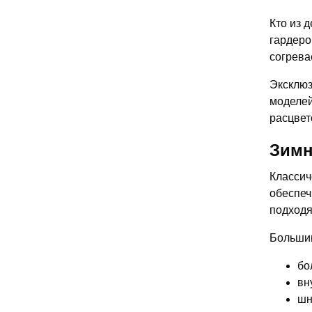
Кто из 
гардеро
согрева
Эксклюз
моделей
расцвет
Зимн
Классич
обеспеч
подходя
Большин
бо
вн
шн