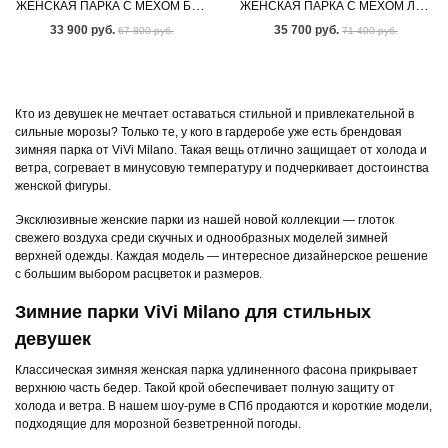
ЖЕНСКАЯ ПАРКА С МЕХОМ БЕНГАЛЬСКОЙ ЛИСЫ
ЖЕНСКАЯ ПАРКА С МЕХОМ ЛИСЫ-ЧЕРНОБУРКИ
33 900 руб.
35 700 руб.
67 800 руб.
71 400 руб.
Кто из девушек не мечтает оставаться стильной и привлекательной в
сильные морозы? Только те, у кого в гардеробе уже есть брендовая
зимняя парка от ViVi Milano. Такая вещь отлично защищает от холода и
ветра, согревает в минусовую температуру и подчеркивает достоинства
женской фигуры.
Эксклюзивные женские парки из нашей новой коллекции — глоток
свежего воздуха среди скучных и однообразных моделей зимней
верхней одежды. Каждая модель — интересное дизайнерское решение
с большим выбором расцветок и размеров.
Зимние парки ViVi Milano для стильных
девушек
Классическая зимняя женская парка удлиненного фасона прикрывает
верхнюю часть бедер. Такой крой обеспечивает полную защиту от
холода и ветра. В нашем шоу-руме в СПб продаются и короткие модели,
подходящие для морозной безветренной погоды.