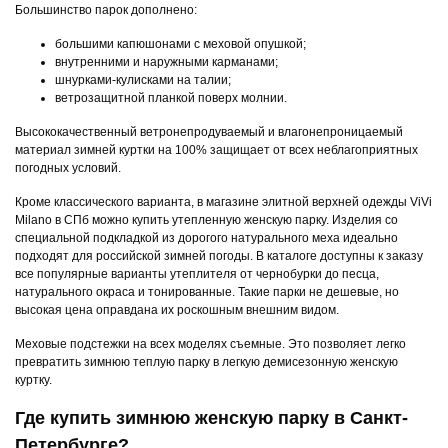
Большинство парок дополнено:
большими капюшонами с меховой опушкой;
внутренними и наружными карманами;
шнурками-кулисками на талии;
ветрозащитной планкой поверх молнии.
Высококачественный ветронепродуваемый и влагонепроницаемый
материал зимней куртки на 100% защищает от всех неблагоприятных
погодных условий.
Кроме классического варианта, в магазине элитной верхней одежды ViVi
Milano в СПб можно купить утепленную женскую парку. Изделия со
специальной подкладкой из дорогого натурального меха идеально
подходят для российской зимней погоды. В каталоге доступны к заказу
все популярные варианты утеплителя от чернобурки до песца,
натурального окраса и тонированные. Такие парки не дешевые, но
высокая цена оправдана их роскошным внешним видом.
Меховые подстежки на всех моделях съемные. Это позволяет легко
превратить зимнюю теплую парку в легкую демисезонную женскую
куртку.
Где купить зимнюю женскую парку в Санкт-
Петербурге?