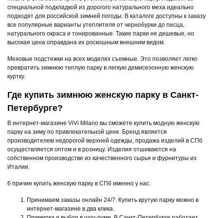
специальной подкладкой из дорогого натурального меха идеально
подходят для российской зимней погоды. В каталоге доступны к заказу
все популярные варианты утеплителя от чернобурки до песца,
натурального окраса и тонированные. Такие парки не дешевые, но
высокая цена оправдана их роскошным внешним видом.
Меховые подстежки на всех моделях съемные. Это позволяет легко
превратить зимнюю теплую парку в легкую демисезонную женскую
куртку.
Где купить зимнюю женскую парку в Санкт-
Петербурге?
В интернет-магазине ViVi Milano вы сможете купить модную женскую
парку на зиму по привлекательной цене. Бренд является
производителем недорогой верхней одежды, продажа изделий в СПб
осуществляется оптом и в розницу. Изделия отшиваются на
собственном производстве из качественного сырья и фурнитуры из
Италии.
6 причин купить женскую парку в СПб именно у нас.
Принимаем заказы онлайн 24/7. Купить крутую парку можно в
интернет-магазине в два клика.
Примерка и выбор в шоу-руме. В Санкт-Петербурге работает