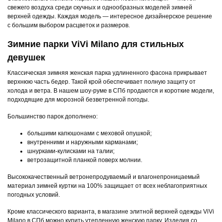
свежего воздуха среди скучных и однообразных моделей зимней
верхней одежды. Каждая модель — интересное дизайнерское решение
с большим выбором расцветок и размеров.
Зимние парки ViVi Milano для стильных
девушек
Классическая зимняя женская парка удлиненного фасона прикрывает
верхнюю часть бедер. Такой крой обеспечивает полную защиту от
холода и ветра. В нашем шоу-руме в СПб продаются и короткие модели,
подходящие для морозной безветренной погоды.
Большинство парок дополнено:
большими капюшонами с меховой опушкой;
внутренними и наружными карманами;
шнурками-кулисками на талии;
ветрозащитной планкой поверх молнии.
Высококачественный ветронепродуваемый и влагонепроницаемый
материал зимней куртки на 100% защищает от всех неблагоприятных
погодных условий.
Кроме классического варианта, в магазине элитной верхней одежды ViVi
Milano в СПб можно купить утепленную женскую парку. Изделия со