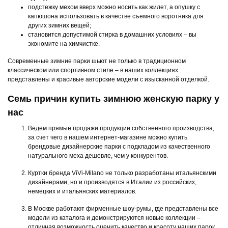
подстежку мехом вверх можно носить как жилет, а опушку с
капюшона использовать в качестве съемного воротника для
других зимних вещей;
становится допустимой стирка в домашних условиях – вы
экономите на химчистке.
Современные зимние парки шьют не только в традиционном
классическом или спортивном стиле – в наших коллекциях
представлены и красивые авторские модели с изысканной отделкой.
Семь причин купить зимнюю женскую парку у
нас
Ведем прямые продажи продукции собственного производства,
за счет чего в нашем интернет-магазине можно купить
брендовые дизайнерские парки с подкладом из качественного
натурального меха дешевле, чем у конкурентов.
Куртки бренда ViVi-Milano не только разработаны итальянскими
дизайнерами, но и производятся в Италии из российских,
немецких и итальянских материалов.
В Москве работают фирменные шоу-румы, где представлены все
модели из каталога и демонстрируются новые коллекции –
отличная возможность оценить качество и красоту наших парок