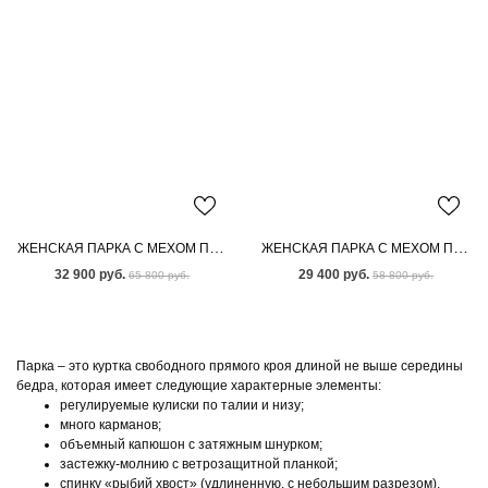
ЖЕНСКАЯ ПАРКА С МЕХОМ ПЕСЦА
ЖЕНСКАЯ ПАРКА С МЕХОМ ПЕСЦА
32 900 руб.
29 400 руб.
65 800 руб.
58 800 руб.
Парка – это куртка свободного прямого кроя длиной не выше середины
бедра, которая имеет следующие характерные элементы:
регулируемые кулиски по талии и низу;
много карманов;
объемный капюшон с затяжным шнурком;
застежку-молнию с ветрозащитной планкой;
спинку «рыбий хвост» (удлиненную, с небольшим разрезом).