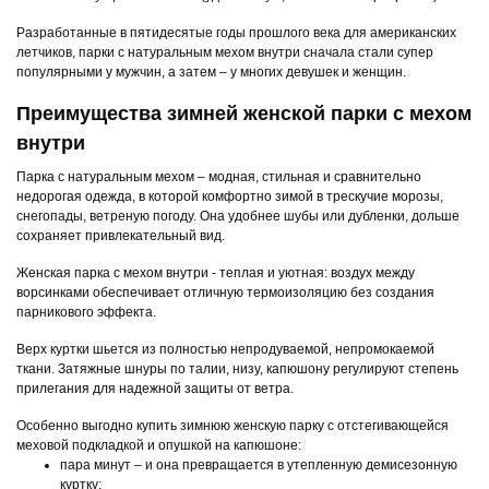
Разработанные в пятидесятые годы прошлого века для американских
летчиков, парки с натуральным мехом внутри сначала стали супер
популярными у мужчин, а затем – у многих девушек и женщин.
Преимущества зимней женской парки с мехом
внутри
Парка с натуральным мехом – модная, стильная и сравнительно
недорогая одежда, в которой комфортно зимой в трескучие морозы,
снегопады, ветреную погоду. Она удобнее шубы или дубленки, дольше
сохраняет привлекательный вид.
Женская парка с мехом внутри - теплая и уютная: воздух между
ворсинками обеспечивает отличную термоизоляцию без создания
парникового эффекта.
Верх куртки шьется из полностью непродуваемой, непромокаемой
ткани. Затяжные шнуры по талии, низу, капюшону регулируют степень
прилегания для надежной защиты от ветра.
Особенно выгодно купить зимнюю женскую парку с отстегивающейся
меховой подкладкой и опушкой на капюшоне:
пара минут – и она превращается в утепленную демисезонную
куртку;