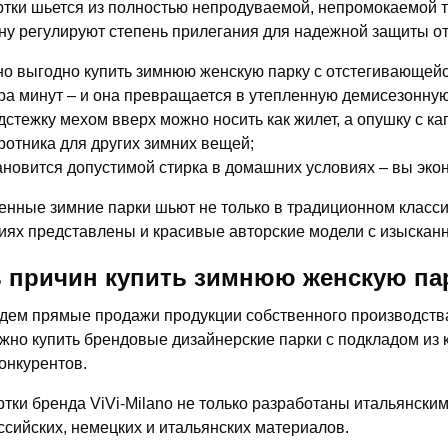
ртки шьется из полностью непродуваемой, непромокаемой т
у регулируют степень прилегания для надежной защиты от
о выгодно купить зимнюю женскую парку с отстегивающейс
ра минут – и она превращается в утепленную демисезонную
дстежку мехом вверх можно носить как жилет, а опушку с к
ротника для других зимних вещей;
ановится допустимой стирка в домашних условиях – вы экон
нные зимние парки шьют не только в традиционном класси
иях представлены и красивые авторские модели с изысканн
 причин купить зимнюю женскую пар
дем прямые продажи продукции собственного производства,
жно купить брендовые дизайнерские парки с подкладом из 
конкурентов.
ртки бренда ViVi-Milano не только разработаны итальянски
ссийских, немецких и итальянских материалов.