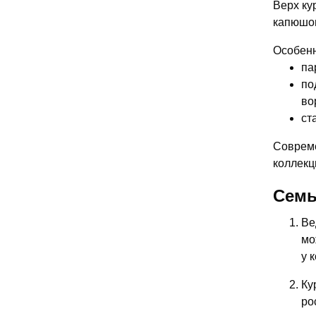
Верх ку
капюшон
Особенн
па
по
во
ст
Совреме
коллекц
Семь
Ве
мо
у 
Ку
ро