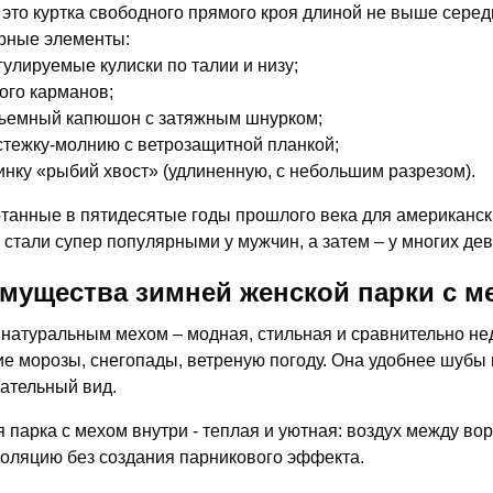
 это куртка свободного прямого кроя длиной не выше сере
рные элементы:
гулируемые кулиски по талии и низу;
ого карманов;
ъемный капюшон с затяжным шнурком;
стежку-молнию с ветрозащитной планкой;
инку «рыбий хвост» (удлиненную, с небольшим разрезом).
танные в пятидесятые годы прошлого века для американски
 стали супер популярными у мужчин, а затем – у многих де
мущества зимней женской парки с м
 натуральным мехом – модная, стильная и сравнительно не
ие морозы, снегопады, ветреную погоду. Она удобнее шубы 
ательный вид.
 парка с мехом внутри - теплая и уютная: воздух между в
оляцию без создания парникового эффекта.