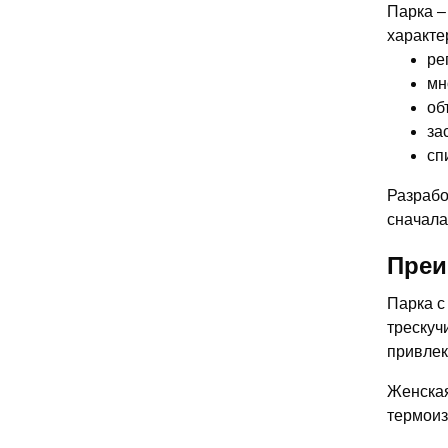
Парка –
характе
ре
мн
об
за
сп
Разрабо
сначала
Преи
Парка с
трескуч
привлек
Женская
термоиз