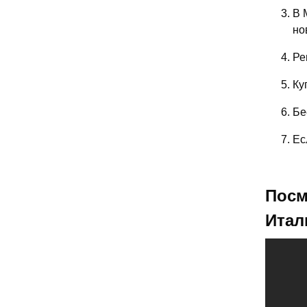
В 
но
Ре
Ку
Бе
Ес
Посм
Итал